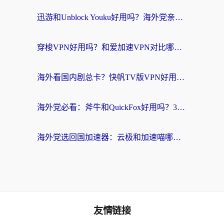
迅游和Unblock Youku好用吗？海外党亲测：3个维度教你选对回国加速器
穿梭VPN好用吗？和爱加速VPN对比哪个回国效果更好？海外党必看的实用指南
海外看国内剧总卡？快帆TV版VPN好用吗？和海牛VPN对比哪个回国效果更好？
海外党必看：斧牛和QuickFox好用吗？3步选对回国加速器，无缝刷国内剧玩游戏
海外党选回国加速器：云极和加速喵哪个好？附3款热门工具实测对比
友情链接