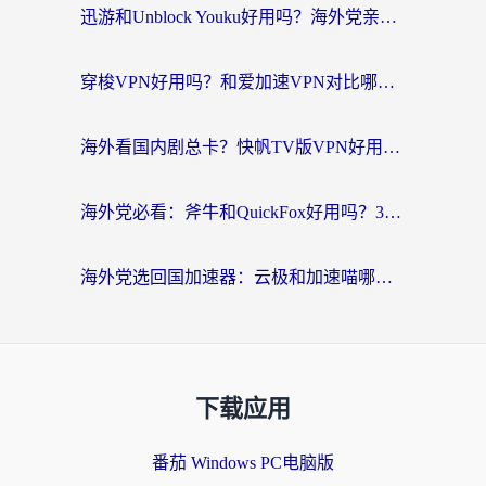
迅游和Unblock Youku好用吗？海外党亲测：3个维度教你选对回国加速器
穿梭VPN好用吗？和爱加速VPN对比哪个回国效果更好？海外党必看的实用指南
海外看国内剧总卡？快帆TV版VPN好用吗？和海牛VPN对比哪个回国效果更好？
海外党必看：斧牛和QuickFox好用吗？3步选对回国加速器，无缝刷国内剧玩游戏
海外党选回国加速器：云极和加速喵哪个好？附3款热门工具实测对比
下载应用
番茄 Windows PC电脑版