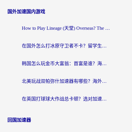
国外加速国内游戏
How to Play Lineage (天堂) Overseas? The Ultimate Guide to Choosing the Best Chinese Server Game Accelerator (在国外打天堂加速器)
在国外怎么打冰原守卫者不卡？留学生亲测的国服游戏加速指南
韩国怎么玩金币大富翁：首富是谁？海外党国服游戏加速全攻略
北美玩战双帕弥什加速器有哪些？海外党亲测好用的国服加速指南
在英国打球球大作战总卡顿？选对加速器让你告别延迟（附实测攻略）
回国加速器