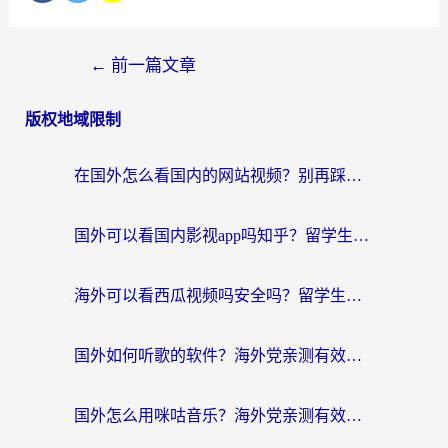
←
前一篇文章
版权地域限制
在国外怎么看国内的网站视频？别再踩坑！选对加速器秒回国内冲浪
国外可以看国内影视app吗知乎？留学生亲测有效的回国加速方案
海外可以看西瓜视频吗安全吗？留学生亲测：3步解决回国追剧难题，附靠谱加速器推荐
国外如何听歌的软件？海外党亲测有效的回国加速器指南
国外怎么用咪咕音乐？海外党亲测有效的听歌自由指南