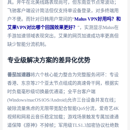
具。斧牛在北美线路表现尚可，但东南亚节点常波动；
飞驰客户端设计简洁但仅支持单设备登录，对多终端用
户不便。而针对日韩用户常问的“
Malus VPN好用吗？和
艾果VPN对比哪个回国效果更好？
”，实测显示Malus在
手游加速领域表现突出，艾果的网页加速成功率更高但
缺少智能分流机制。
专业级解决方案的差异化优势
番茄加速器
将六个核心能力整合为完整服务闭环：专设
香港、东京等27个亚太节点组成的高速骨干网，根据实
时负载毫秒级切换最优通道；全平台客户端
(Windows/macOS/iOS/Android)允许三台设备并发在线；
破除流量焦虑的无限带宽配合智能QoS分流，爱奇艺4K
视频和网易云音乐稳定加载；游戏场景触发专属加速通
道保障《原神》不掉帧；军用级TLS1.3加密协议杜绝数