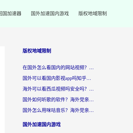
回国加速器
国外加速国内游戏
版权地域限制
版权地域限制
在国外怎么看国内的网站视频？别再踩坑！选对加速器秒回国内冲浪
国外可以看国内影视app吗知乎？留学生亲测有效的回国加速方案
海外可以看西瓜视频吗安全吗？留学生亲测：3步解决回国追剧难题，附靠谱加速器推荐
国外如何听歌的软件？海外党亲测有效的回国加速器指南
国外怎么用咪咕音乐？海外党亲测有效的听歌自由指南
国外加速国内游戏