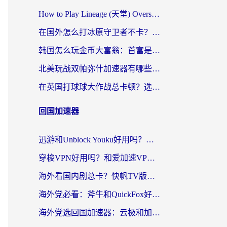
How to Play Lineage (天堂) Overseas? The Ultimate Guide to Choosing the Best Chinese Server Game Accelerator (在国外打天堂加速器)
在国外怎么打冰原守卫者不卡？留学生亲测的国服游戏加速指南
韩国怎么玩金币大富翁：首富是谁？海外党国服游戏加速全攻略
北美玩战双帕弥什加速器有哪些？海外党亲测好用的国服加速指南
在英国打球球大作战总卡顿？选对加速器让你告别延迟（附实测攻略）
回国加速器
迅游和Unblock Youku好用吗？海外党亲测：3个维度教你选对回国加速器
穿梭VPN好用吗？和爱加速VPN对比哪个回国效果更好？海外党必看的实用指南
海外看国内剧总卡？快帆TV版VPN好用吗？和海牛VPN对比哪个回国效果更好？
海外党必看：斧牛和QuickFox好用吗？3步选对回国加速器，无缝刷国内剧玩游戏
海外党选回国加速器：云极和加速喵哪个好？附3款热门工具实测对比