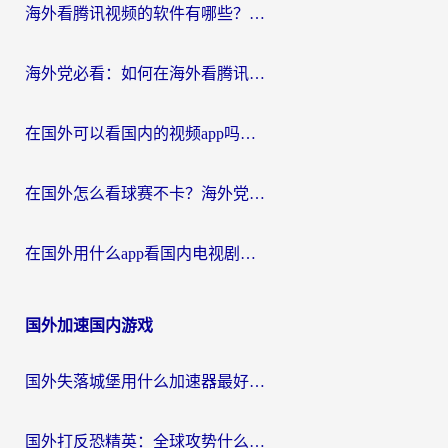
海外看腾讯视频的软件有哪些？2026实测有效，留学生都在用的回国加速器指南
海外党必看：如何在海外看腾讯体育？解决赛事直播地区限制的终极指南
在国外可以看国内的视频app吗知乎？海外党亲测有效的追剧加速方案
在国外怎么看球赛不卡？海外党专属体育直播自由指南
在国外用什么app看国内电视剧？3步解决版权限制+卡顿难题
国外加速国内游戏
国外失落城堡用什么加速器最好？一份来自老玩家的真实指南
国外打反恐精英：全球攻势什么加速器好用？2026海外玩家国服游戏加速终极指南