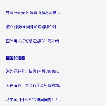
在澳洲玩天下-异兽山海怎么样才能不卡？一份给南半球玩家的自救指南
使命召唤OL国外加速器哪个好用？海外玩家亲测的国服游戏加速终极指南
国外可以打幻想江湖吗？海外畅玩国服游戏的终极指南
回国加速器
海外党必看：快帆TV版VPN好用吗？和Easyback VPN对比哪个回国效果更好？附2026真实测评
人在海外，到底有什么免费的加速器能让我安心追剧打游戏？
从美国用什么VPN访问国内？3年海外党亲测：选对工具才能无缝刷B站、看腾讯视频