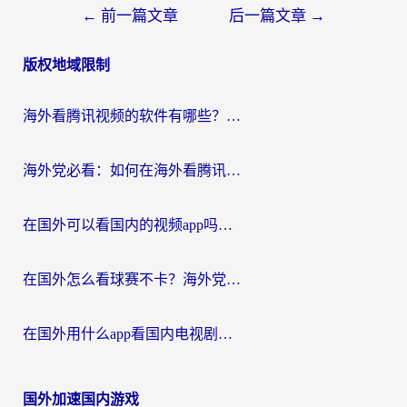
文
←
前一篇文章
后一篇文章
→
章
版权地域限制
导
航
海外看腾讯视频的软件有哪些？2026实测有效，留学生都在用的回国加速器指南
海外党必看：如何在海外看腾讯体育？解决赛事直播地区限制的终极指南
在国外可以看国内的视频app吗知乎？海外党亲测有效的追剧加速方案
在国外怎么看球赛不卡？海外党专属体育直播自由指南
在国外用什么app看国内电视剧？3步解决版权限制+卡顿难题
国外加速国内游戏