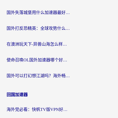
国外失落城堡用什么加速器最好？一份来自老玩家的真实指南
国外打反恐精英：全球攻势什么加速器好用？2026海外玩家国服游戏加速终极指南
在澳洲玩天下-异兽山海怎么样才能不卡？一份给南半球玩家的自救指南
使命召唤OL国外加速器哪个好用？海外玩家亲测的国服游戏加速终极指南
国外可以打幻想江湖吗？海外畅玩国服游戏的终极指南
回国加速器
海外党必看：快帆TV版VPN好用吗？和Easyback VPN对比哪个回国效果更好？附2026真实测评