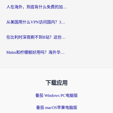
人在海外，到底有什么免费的加速器能让我安心追剧打游戏？
从美国用什么VPN访问国内？3年海外党亲测：选对工具才能无缝刷B站、看腾讯视频
在比利时深夜刷不到B站？这份回国加速器避坑指南请收好
Malus和柠檬鲸好用吗？海外华人亲测：回国加速器怎么选才不踩坑？
下载应用
番茄 Windows PC电脑版
番茄 macOS苹果电脑版