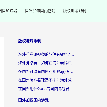
回国加速器
国外加速国内游戏
版权地域限制
版权地域限制
海外看腾讯视频的软件有哪些？2026实测有效，留学生都在用的回国加速器指南
海外党必看：如何在海外看腾讯体育？解决赛事直播地区限制的终极指南
在国外可以看国内的视频app吗知乎？海外党亲测有效的追剧加速方案
在国外怎么看球赛不卡？海外党专属体育直播自由指南
在国外用什么app看国内电视剧？3步解决版权限制+卡顿难题
国外加速国内游戏