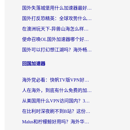
国外失落城堡用什么加速器最好？一份来自老玩家的真实指南
国外打反恐精英：全球攻势什么加速器好用？2026海外玩家国服游戏加速终极指南
在澳洲玩天下-异兽山海怎么样才能不卡？一份给南半球玩家的自救指南
使命召唤OL国外加速器哪个好用？海外玩家亲测的国服游戏加速终极指南
国外可以打幻想江湖吗？海外畅玩国服游戏的终极指南
回国加速器
海外党必看：快帆TV版VPN好用吗？和Easyback VPN对比哪个回国效果更好？附2026真实测评
人在海外，到底有什么免费的加速器能让我安心追剧打游戏？
从美国用什么VPN访问国内？3年海外党亲测：选对工具才能无缝刷B站、看腾讯视频
在比利时深夜刷不到B站？这份回国加速器避坑指南请收好
Malus和柠檬鲸好用吗？海外华人亲测：回国加速器怎么选才不踩坑？