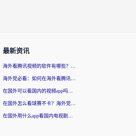
最新资讯
海外看腾讯视频的软件有哪些？2026实测有效，留学生都在用的回国加速器指南
海外党必看：如何在海外看腾讯体育？解决赛事直播地区限制的终极指南
在国外可以看国内的视频app吗知乎？海外党亲测有效的追剧加速方案
在国外怎么看球赛不卡？海外党专属体育直播自由指南
在国外用什么app看国内电视剧？3步解决版权限制+卡顿难题