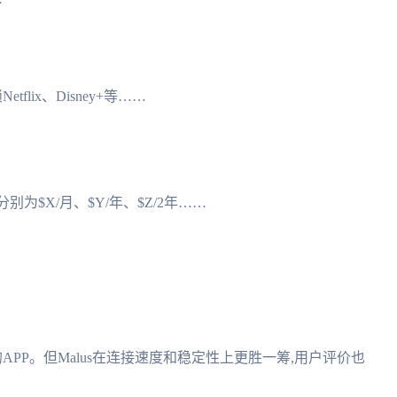
flix、Disney+等……
别为$X/月、$Y/年、$Z/2年……
的APP。但Malus在连接速度和稳定性上更胜一筹,用户评价也