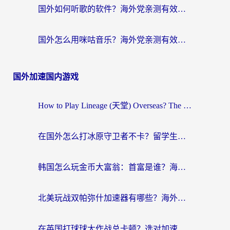
国外如何听歌的软件？海外党亲测有效的回国加速器指南
国外怎么用咪咕音乐？海外党亲测有效的听歌自由指南
国外加速国内游戏
How to Play Lineage (天堂) Overseas? The Ultimate Guide to Choosing the Best Chinese Server Game Accelerator (在国外打天堂加速器)
在国外怎么打冰原守卫者不卡？留学生亲测的国服游戏加速指南
韩国怎么玩金币大富翁：首富是谁？海外党国服游戏加速全攻略
北美玩战双帕弥什加速器有哪些？海外党亲测好用的国服加速指南
在英国打球球大作战总卡顿？选对加速器让你告别延迟（附实测攻略）