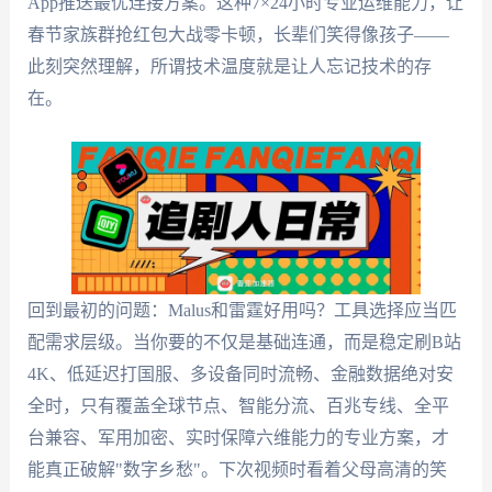
App推送最优连接方案。这种7×24小时专业运维能力，让
春节家族群抢红包大战零卡顿，长辈们笑得像孩子——
此刻突然理解，所谓技术温度就是让人忘记技术的存
在。
回到最初的问题：Malus和雷霆好用吗？工具选择应当匹
配需求层级。当你要的不仅是基础连通，而是稳定刷B站
4K、低延迟打国服、多设备同时流畅、金融数据绝对安
全时，只有覆盖全球节点、智能分流、百兆专线、全平
台兼容、军用加密、实时保障六维能力的专业方案，才
能真正破解"数字乡愁"。下次视频时看着父母高清的笑