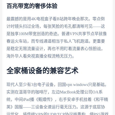
百兆带宽的奢侈体验
最震撼的是用4K电视盒子看B站跨年晚会那次。零点倒
计时镜头扫过全场，每张笑脸的毛孔都清晰可见——这
是独享100M带宽创造的奇迹。普通VPN共享节点早就像
春运火车站，而专线通道相当于私人飞机跑道。更重要
是稳定无限流量设计，再也不用盯着流量表心惊胆战，
海外华人看央视直播全程流畅无压力。
全家桶设备的兼容艺术
现代人至少有3台电子设备，回国vpn windows只是基础。
实测在温哥华的咖啡厅，左边MacBook处理公司OA系
统，中间iPad播《甄嬛传》，右手安卓手机挂着《和平精
英》国服——三设备全速运行毫无压力。这源于底层协
议优化，将传统VPN的UDP/TCP协议栈重构，使PS5游戏