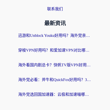
联系我们
最新资讯
迅游和Unblock Youku好用吗？海外党亲测：3个维度教你选对回国加速器
穿梭VPN好用吗？和爱加速VPN对比哪个回国效果更好？海外党必看的实用指南
海外看国内剧总卡？快帆TV版VPN好用吗？和海牛VPN对比哪个回国效果更好？
海外党必看：斧牛和QuickFox好用吗？3步选对回国加速器，无缝刷国内剧玩游戏
海外党选回国加速器：云极和加速喵哪个好？附3款热门工具实测对比