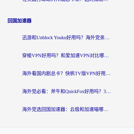
回国加速器
迅游和Unblock Youku好用吗？海外党亲测：3个维度教你选对回国加速器
穿梭VPN好用吗？和爱加速VPN对比哪个回国效果更好？海外党必看的实用指南
海外看国内剧总卡？快帆TV版VPN好用吗？和海牛VPN对比哪个回国效果更好？
海外党必看：斧牛和QuickFox好用吗？3步选对回国加速器，无缝刷国内剧玩游戏
海外党选回国加速器：云极和加速喵哪个好？附3款热门工具实测对比