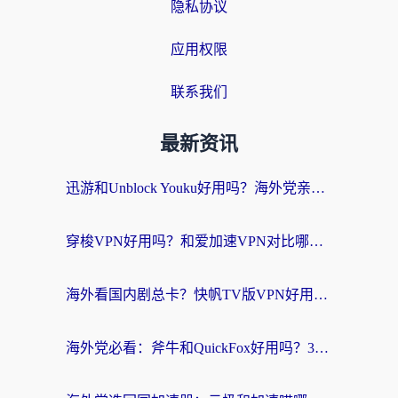
隐私协议
应用权限
联系我们
最新资讯
迅游和Unblock Youku好用吗？海外党亲测：3个维度教你选对回国加速器
穿梭VPN好用吗？和爱加速VPN对比哪个回国效果更好？海外党必看的实用指南
海外看国内剧总卡？快帆TV版VPN好用吗？和海牛VPN对比哪个回国效果更好？
海外党必看：斧牛和QuickFox好用吗？3步选对回国加速器，无缝刷国内剧玩游戏