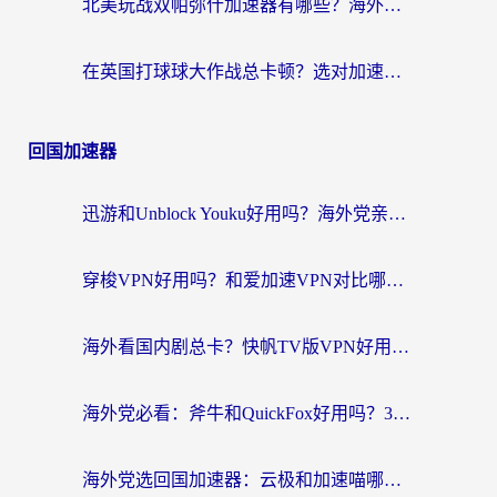
北美玩战双帕弥什加速器有哪些？海外党亲测好用的国服加速指南
在英国打球球大作战总卡顿？选对加速器让你告别延迟（附实测攻略）
回国加速器
迅游和Unblock Youku好用吗？海外党亲测：3个维度教你选对回国加速器
穿梭VPN好用吗？和爱加速VPN对比哪个回国效果更好？海外党必看的实用指南
海外看国内剧总卡？快帆TV版VPN好用吗？和海牛VPN对比哪个回国效果更好？
海外党必看：斧牛和QuickFox好用吗？3步选对回国加速器，无缝刷国内剧玩游戏
海外党选回国加速器：云极和加速喵哪个好？附3款热门工具实测对比