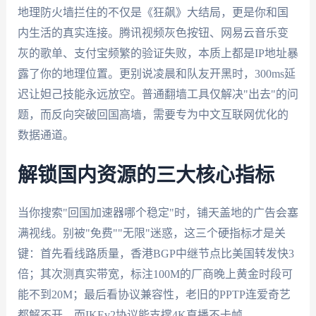
地理防火墙拦住的不仅是《狂飙》大结局，更是你和国
内生活的真实连接。腾讯视频灰色按钮、网易云音乐变
灰的歌单、支付宝频繁的验证失败，本质上都是IP地址暴
露了你的地理位置。更别说凌晨和队友开黑时，300ms延
迟让妲己技能永远放空。普通翻墙工具仅解决"出去"的问
题，而反向突破回国高墙，需要专为中文互联网优化的
数据通道。
解锁国内资源的三大核心指标
当你搜索"回国加速器哪个稳定"时，铺天盖地的广告会塞
满视线。别被"免费""无限"迷惑，这三个硬指标才是关
键：首先看线路质量，香港BGP中继节点比美国转发快3
倍；其次测真实带宽，标注100M的厂商晚上黄金时段可
能不到20M；最后看协议兼容性，老旧的PPTP连爱奇艺
都解不开，而IKEv2协议能支撑4K直播不卡帧。