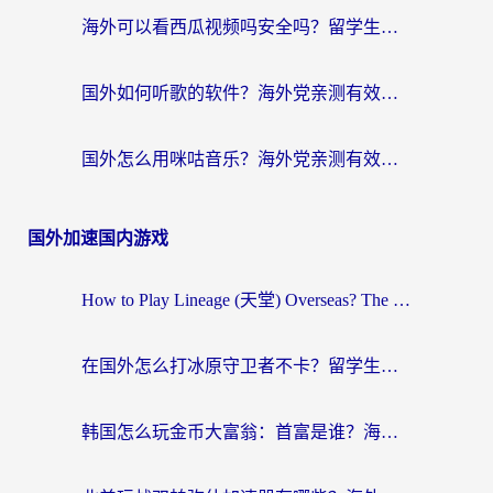
海外可以看西瓜视频吗安全吗？留学生亲测：3步解决回国追剧难题，附靠谱加速器推荐
国外如何听歌的软件？海外党亲测有效的回国加速器指南
国外怎么用咪咕音乐？海外党亲测有效的听歌自由指南
国外加速国内游戏
How to Play Lineage (天堂) Overseas? The Ultimate Guide to Choosing the Best Chinese Server Game Accelerator (在国外打天堂加速器)
在国外怎么打冰原守卫者不卡？留学生亲测的国服游戏加速指南
韩国怎么玩金币大富翁：首富是谁？海外党国服游戏加速全攻略