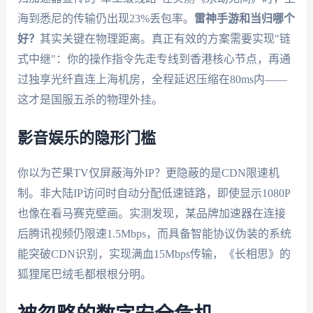
海到悉尼的传输仍出现23%丢包率。
雷神手游和当归哪个
好？
其实关键在物理距离。真正有效的方案需要实现"链
式中继"：你的操作指令先走专线到香港核心节点，再通
过独享光纤直连上海机房，全程延迟压缩在80ms内——
这才是国服五杀的物理外挂。
影音娱乐的隐形门槛
你以为芒果TV仅屏蔽海外IP？更隐蔽的是CDN限速机
制。非大陆IP访问时自动分配低速链路，即使显示1080P
也像在看马赛克壁画。实测发现，某品牌加速器在连接
后腾讯视频仍限速1.5Mbps，而具备智能协议伪装的系统
能突破CDN识别，实现满血15Mbps传输，《长相思》的
狐狸尾巴绒毛都根根分明。