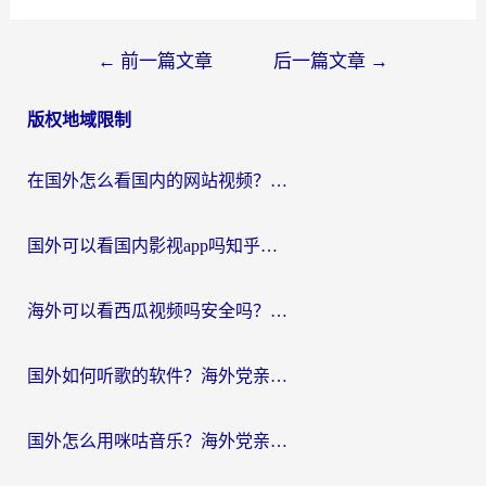
文
←
前一篇文章
后一篇文章
→
章
版权地域限制
导
航
在国外怎么看国内的网站视频？别再踩坑！选对加速器秒回国内冲浪
国外可以看国内影视app吗知乎？留学生亲测有效的回国加速方案
海外可以看西瓜视频吗安全吗？留学生亲测：3步解决回国追剧难题，附靠谱加速器推荐
国外如何听歌的软件？海外党亲测有效的回国加速器指南
国外怎么用咪咕音乐？海外党亲测有效的听歌自由指南