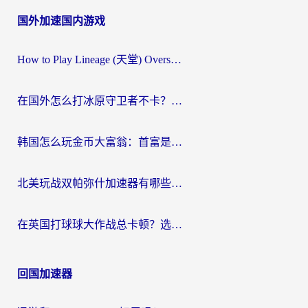
国外加速国内游戏
How to Play Lineage (天堂) Overseas? The Ultimate Guide to Choosing the Best Chinese Server Game Accelerator (在国外打天堂加速器)
在国外怎么打冰原守卫者不卡？留学生亲测的国服游戏加速指南
韩国怎么玩金币大富翁：首富是谁？海外党国服游戏加速全攻略
北美玩战双帕弥什加速器有哪些？海外党亲测好用的国服加速指南
在英国打球球大作战总卡顿？选对加速器让你告别延迟（附实测攻略）
回国加速器