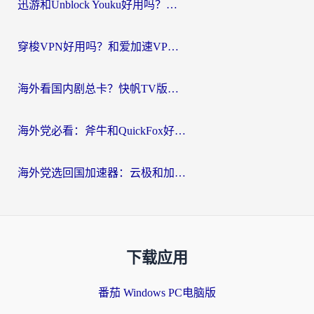
迅游和Unblock Youku好用吗？海外党亲测：3个维度教你选对回国加速器
穿梭VPN好用吗？和爱加速VPN对比哪个回国效果更好？海外党必看的实用指南
海外看国内剧总卡？快帆TV版VPN好用吗？和海牛VPN对比哪个回国效果更好？
海外党必看：斧牛和QuickFox好用吗？3步选对回国加速器，无缝刷国内剧玩游戏
海外党选回国加速器：云极和加速喵哪个好？附3款热门工具实测对比
下载应用
番茄 Windows PC电脑版