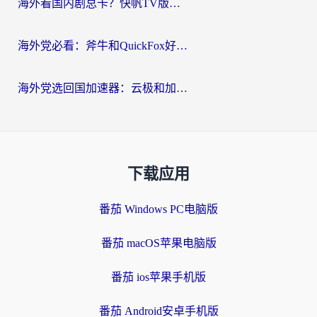
海外看国内剧总卡？快帆TV版VPN好用吗？和海牛VPN对比哪个回国效果更好？
海外党必看：斧牛和QuickFox好用吗？3步选对回国加速器，无缝刷国内剧玩游戏
海外党选回国加速器：云极和加速喵哪个好？附3款热门工具实测对比
下载应用
番茄 Windows PC电脑版
番茄 macOS苹果电脑版
番茄 ios苹果手机版
番茄 Android安卓手机版