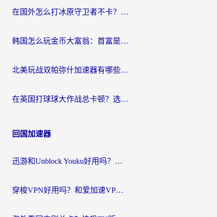
在国外怎么打冰原守卫者不卡？留学生亲测的国服游戏加速指南
韩国怎么玩金币大富翁：首富是谁？海外党国服游戏加速全攻略
北美玩战双帕弥什加速器有哪些？海外党亲测好用的国服加速指南
在英国打球球大作战总卡顿？选对加速器让你告别延迟（附实测攻略）
回国加速器
迅游和Unblock Youku好用吗？海外党亲测：3个维度教你选对回国加速器
穿梭VPN好用吗？和爱加速VPN对比哪个回国效果更好？海外党必看的实用指南