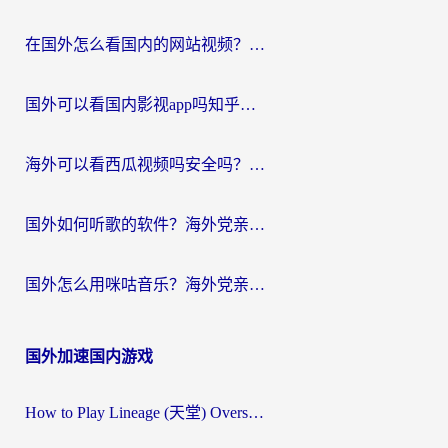
航
在国外怎么看国内的网站视频？别再踩坑！选对加速器秒回国内冲浪
国外可以看国内影视app吗知乎？留学生亲测有效的回国加速方案
海外可以看西瓜视频吗安全吗？留学生亲测：3步解决回国追剧难题，附靠谱加速器推荐
国外如何听歌的软件？海外党亲测有效的回国加速器指南
国外怎么用咪咕音乐？海外党亲测有效的听歌自由指南
国外加速国内游戏
How to Play Lineage (天堂) Overseas? The Ultimate Guide to Choosing the Best Chinese Server Game Accelerator (在国外打天堂加速器)