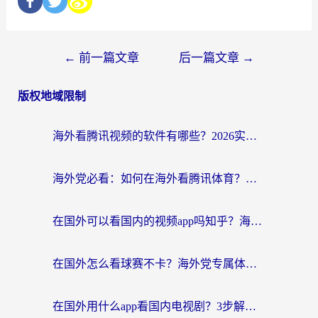
←
前一篇文章
后一篇文章
→
版权地域限制
海外看腾讯视频的软件有哪些？2026实测有效，留学生都在用的回国加速器指南
海外党必看：如何在海外看腾讯体育？解决赛事直播地区限制的终极指南
在国外可以看国内的视频app吗知乎？海外党亲测有效的追剧加速方案
在国外怎么看球赛不卡？海外党专属体育直播自由指南
在国外用什么app看国内电视剧？3步解决版权限制+卡顿难题