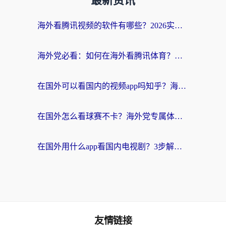
最新资讯
海外看腾讯视频的软件有哪些？2026实测有效，留学生都在用的回国加速器指南
海外党必看：如何在海外看腾讯体育？解决赛事直播地区限制的终极指南
在国外可以看国内的视频app吗知乎？海外党亲测有效的追剧加速方案
在国外怎么看球赛不卡？海外党专属体育直播自由指南
在国外用什么app看国内电视剧？3步解决版权限制+卡顿难题
友情链接