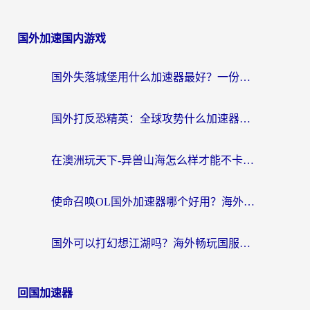
国外加速国内游戏
国外失落城堡用什么加速器最好？一份来自老玩家的真实指南
国外打反恐精英：全球攻势什么加速器好用？2026海外玩家国服游戏加速终极指南
在澳洲玩天下-异兽山海怎么样才能不卡？一份给南半球玩家的自救指南
使命召唤OL国外加速器哪个好用？海外玩家亲测的国服游戏加速终极指南
国外可以打幻想江湖吗？海外畅玩国服游戏的终极指南
回国加速器