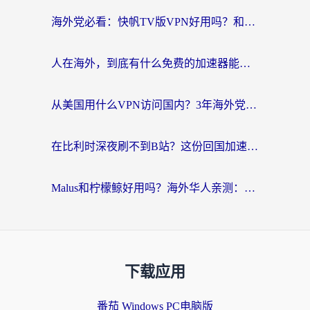
海外党必看：快帆TV版VPN好用吗？和Easyback VPN对比哪个回国效果更好？附2026真实测评
人在海外，到底有什么免费的加速器能让我安心追剧打游戏？
从美国用什么VPN访问国内？3年海外党亲测：选对工具才能无缝刷B站、看腾讯视频
在比利时深夜刷不到B站？这份回国加速器避坑指南请收好
Malus和柠檬鲸好用吗？海外华人亲测：回国加速器怎么选才不踩坑？
下载应用
番茄 Windows PC电脑版