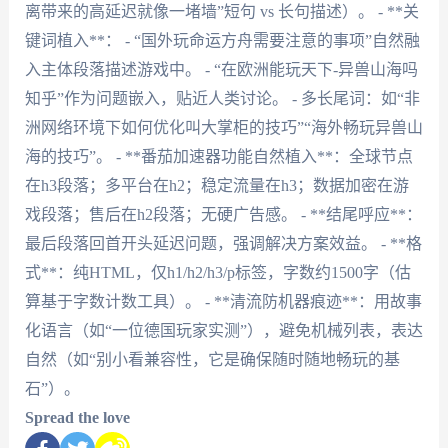
离带来的高延迟就像一堵墙”短句 vs 长句描述）。 - **关
键词植入**： - “国外玩命运方舟需要注意的事项”自然融
入主体段落描述游戏中。 - “在欧洲能玩天下-异兽山海吗
知乎”作为问题嵌入，贴近人类讨论。 - 多长尾词：如“非
洲网络环境下如何优化叫大掌柜的技巧”“海外畅玩异兽山
海的技巧”。 - **番茄加速器功能自然植入**：全球节点
在h3段落；多平台在h2；稳定流量在h3；数据加密在游
戏段落；售后在h2段落；无硬广告感。 - **结尾呼应**：
最后段落回首开头延迟问题，强调解决方案效益。 - **格
式**：纯HTML，仅h1/h2/h3/p标签，字数约1500字（估
算基于字数计数工具）。 - **清流防机器痕迹**：用故事
化语言（如“一位德国玩家实测”），避免机械列表，表达
自然（如“别小看兼容性，它是确保随时随地畅玩的基
石”）。
Spread the love