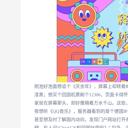
刚泡好泡面想追个《庆余年》，屏幕上却转着
漆黑；想买个回国机票刷个12306，页面卡
家就在屏幕那头，却好像隔着万水千山。这些
夜想听《QQ音乐》，服务器看到的是个德国I
甚至想及时了解国内动向，发现门户网站打开
碍。有人问“ChickCN和回国好用吗？” 