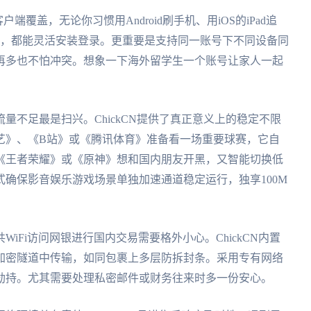
端覆盖，无论你习惯用Android刷手机、用iOS的iPad追
剪片子，都能灵活安装登录。更重要是支持同一账号下不同设备同
再多也不怕冲突。想象一下海外留学生一个账号让家人一起
量不足最是扫兴。ChickCN提供了真正意义上的稳定不限
艺》、《B站》或《腾讯体育》准备看一场重要球赛，它自
《王者荣耀》或《原神》想和国内朋友开黑，又智能切换低
确保影音娱乐游戏场景单独加速通道稳定运行，独享100M
iFi访问网银进行国内交易需要格外小心。ChickCN内置
加密隧道中传输，如同包裹上多层防拆封条。采用专有网络
劫持。尤其需要处理私密邮件或财务往来时多一份安心。