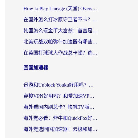
How to Play Lineage (天堂) Overseas? The Ultimate Guide to Choosing the Best Chinese Server Game Accelerator (在国外打天堂加速器)
在国外怎么打冰原守卫者不卡？留学生亲测的国服游戏加速指南
韩国怎么玩金币大富翁：首富是谁？海外党国服游戏加速全攻略
北美玩战双帕弥什加速器有哪些？海外党亲测好用的国服加速指南
在英国打球球大作战总卡顿？选对加速器让你告别延迟（附实测攻略）
回国加速器
迅游和Unblock Youku好用吗？海外党亲测：3个维度教你选对回国加速器
穿梭VPN好用吗？和爱加速VPN对比哪个回国效果更好？海外党必看的实用指南
海外看国内剧总卡？快帆TV版VPN好用吗？和海牛VPN对比哪个回国效果更好？
海外党必看：斧牛和QuickFox好用吗？3步选对回国加速器，无缝刷国内剧玩游戏
海外党选回国加速器：云极和加速喵哪个好？附3款热门工具实测对比