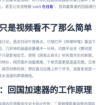
比，甚至让你流畅看“
cctv5 在线看
”，找到最靠谱的回国通行
只是视频看不了那么简单
组讨论，悉尼时间午夜两点，只想打开《哔哩哔哩》重温下
铅，几秒钟的画面就要缓冲一分钟。切换平台去《腾讯视
不只是影视综艺，想用《网易云音乐》听听周杰伦的新歌，
的特价，网页图片加载艰难，下单页面更是遥遥无期。日常
，网页时断时续；想在喜马拉雅上听个评书，进度条就是一
家乡连接的那根细线。
：回国加速器的工作原理
国内应用服务仅对大陆IP开放；二是物理距离导致的国际