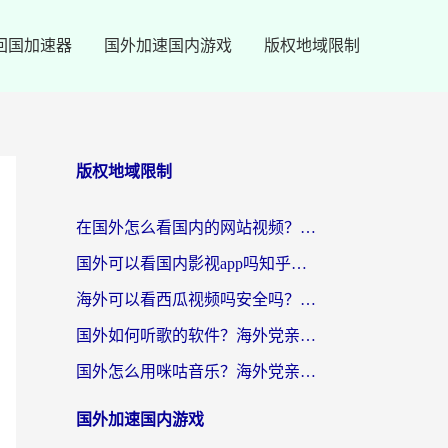
回国加速器
国外加速国内游戏
版权地域限制
版权地域限制
在国外怎么看国内的网站视频？别再踩坑！选对加速器秒回国内冲浪
国外可以看国内影视app吗知乎？留学生亲测有效的回国加速方案
海外可以看西瓜视频吗安全吗？留学生亲测：3步解决回国追剧难题，附靠谱加速器推荐
国外如何听歌的软件？海外党亲测有效的回国加速器指南
国外怎么用咪咕音乐？海外党亲测有效的听歌自由指南
国外加速国内游戏