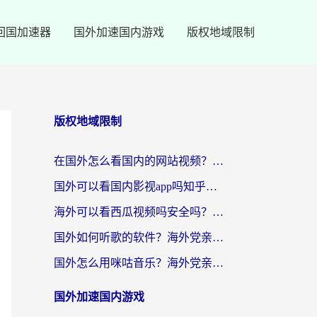
回国加速器
国外加速国内游戏
版权地域限制
版权地域限制
在国外怎么看国内的网站视频？别再踩坑！选对加速器秒回国内冲浪
国外可以看国内影视app吗知乎？留学生亲测有效的回国加速方案
海外可以看西瓜视频吗安全吗？留学生亲测：3步解决回国追剧难题，附靠谱加速器推荐
国外如何听歌的软件？海外党亲测有效的回国加速器指南
国外怎么用咪咕音乐？海外党亲测有效的听歌自由指南
国外加速国内游戏