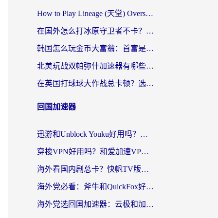
How to Play Lineage (天堂) Overseas? The Ultimate Guide to Choosing the Best Chinese Server Game Accelerator (在国外打天堂加速器)
在国外怎么打冰原守卫者不卡？留学生亲测的国服游戏加速指南
韩国怎么玩金币大富翁：首富是谁？海外党国服游戏加速全攻略
北美玩战双帕弥什加速器有哪些？海外党亲测好用的国服加速指南
在英国打球球大作战总卡顿？选对加速器让你告别延迟（附实测攻略）
回国加速器
迅游和Unblock Youku好用吗？海外党亲测：3个维度教你选对回国加速器
穿梭VPN好用吗？和爱加速VPN对比哪个回国效果更好？海外党必看的实用指南
海外看国内剧总卡？快帆TV版VPN好用吗？和海牛VPN对比哪个回国效果更好？
海外党必看：斧牛和QuickFox好用吗？3步选对回国加速器，无缝刷国内剧玩游戏
海外党选回国加速器：云极和加速喵哪个好？附3款热门工具实测对比