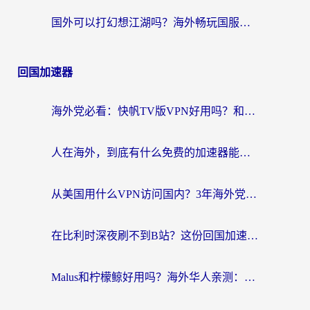
国外可以打幻想江湖吗？海外畅玩国服游戏的终极指南
回国加速器
海外党必看：快帆TV版VPN好用吗？和Easyback VPN对比哪个回国效果更好？附2026真实测评
人在海外，到底有什么免费的加速器能让我安心追剧打游戏？
从美国用什么VPN访问国内？3年海外党亲测：选对工具才能无缝刷B站、看腾讯视频
在比利时深夜刷不到B站？这份回国加速器避坑指南请收好
Malus和柠檬鲸好用吗？海外华人亲测：回国加速器怎么选才不踩坑？