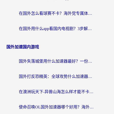
在国外怎么看球赛不卡？海外党专属体育直播自由指南
在国外用什么app看国内电视剧？3步解决版权限制+卡顿难题
国外加速国内游戏
国外失落城堡用什么加速器最好？一份来自老玩家的真实指南
国外打反恐精英：全球攻势什么加速器好用？2026海外玩家国服游戏加速终极指南
在澳洲玩天下-异兽山海怎么样才能不卡？一份给南半球玩家的自救指南
使命召唤OL国外加速器哪个好用？海外玩家亲测的国服游戏加速终极指南