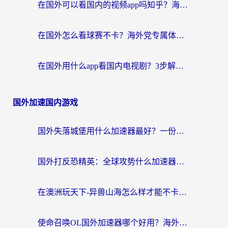
在国外可以看国内的视频app吗知乎？海外党亲测有效的追剧加速方案
在国外怎么看球赛不卡？海外党专属体育直播自由指南
在国外用什么app看国内电视剧？3步解决版权限制+卡顿难题
国外加速国内游戏
国外失落城堡用什么加速器最好？一份来自老玩家的真实指南
国外打反恐精英：全球攻势什么加速器好用？2026海外玩家国服游戏加速终极指南
在澳洲玩天下-异兽山海怎么样才能不卡？一份给南半球玩家的自救指南
使命召唤OL国外加速器哪个好用？海外玩家亲测的国服游戏加速终极指南