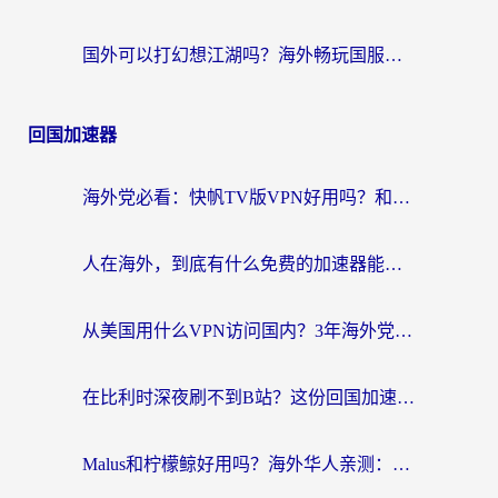
国外可以打幻想江湖吗？海外畅玩国服游戏的终极指南
回国加速器
海外党必看：快帆TV版VPN好用吗？和Easyback VPN对比哪个回国效果更好？附2026真实测评
人在海外，到底有什么免费的加速器能让我安心追剧打游戏？
从美国用什么VPN访问国内？3年海外党亲测：选对工具才能无缝刷B站、看腾讯视频
在比利时深夜刷不到B站？这份回国加速器避坑指南请收好
Malus和柠檬鲸好用吗？海外华人亲测：回国加速器怎么选才不踩坑？