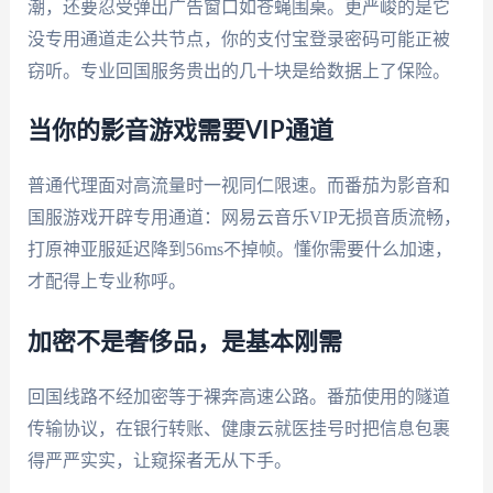
潮，还要忍受弹出广告窗口如苍蝇围桌。更严峻的是它
没专用通道走公共节点，你的支付宝登录密码可能正被
窃听。专业回国服务贵出的几十块是给数据上了保险。
当你的影音游戏需要VIP通道
普通代理面对高流量时一视同仁限速。而番茄为影音和
国服游戏开辟专用通道：网易云音乐VIP无损音质流畅，
打原神亚服延迟降到56ms不掉帧。懂你需要什么加速，
才配得上专业称呼。
加密不是奢侈品，是基本刚需
回国线路不经加密等于裸奔高速公路。番茄使用的隧道
传输协议，在银行转账、健康云就医挂号时把信息包裹
得严严实实，让窥探者无从下手。