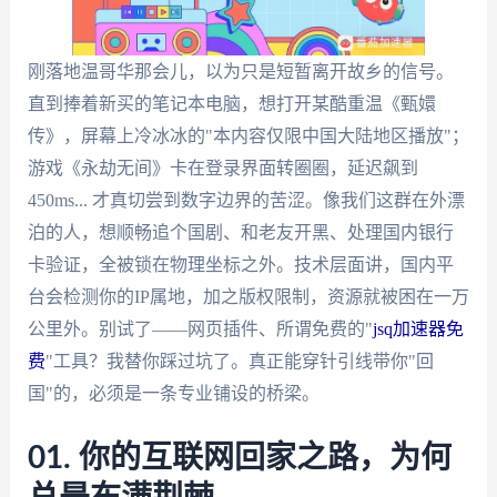
刚落地温哥华那会儿，以为只是短暂离开故乡的信号。
直到捧着新买的笔记本电脑，想打开某酷重温《甄嬛
传》，屏幕上冷冰冰的"本内容仅限中国大陆地区播放"；
游戏《永劫无间》卡在登录界面转圈圈，延迟飙到
450ms... 才真切尝到数字边界的苦涩。像我们这群在外漂
泊的人，想顺畅追个国剧、和老友开黑、处理国内银行
卡验证，全被锁在物理坐标之外。技术层面讲，国内平
台会检测你的IP属地，加之版权限制，资源就被困在一万
公里外。别试了——网页插件、所谓免费的"
jsq加速器免
费
"工具？我替你踩过坑了。真正能穿针引线带你"回
国"的，必须是一条专业铺设的桥梁。
01. 你的互联网回家之路，为何