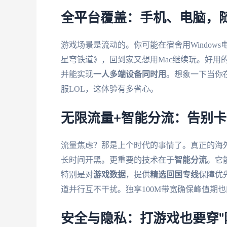
全平台覆盖：手机、电脑，
游戏场景是流动的。你可能在宿舍用Window
星穹铁道》，回到家又想用Mac继续玩。好用的加速器
并能实现
一人多端设备同时用
。想象一下当你在
服LOL，这体验有多省心。
无限流量+智能分流：告别
流量焦虑？那是上个时代的事情了。真正的海
长时间开黑。更重要的技术在于
智能分流
。它
特别是对
游戏数据
，提供
精选回国专线
保障优
道并行互不干扰。独享100M带宽确保峰值期
安全与隐私：打游戏也要穿"