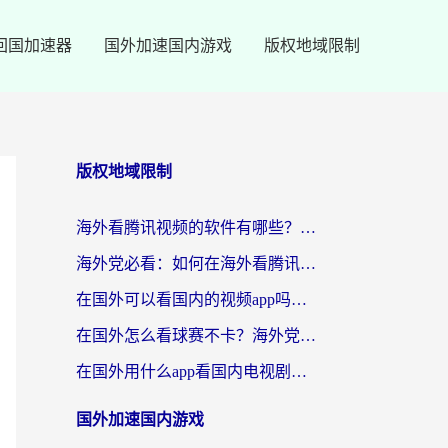
回国加速器
国外加速国内游戏
版权地域限制
版权地域限制
海外看腾讯视频的软件有哪些？2026实测有效，留学生都在用的回国加速器指南
海外党必看：如何在海外看腾讯体育？解决赛事直播地区限制的终极指南
在国外可以看国内的视频app吗知乎？海外党亲测有效的追剧加速方案
在国外怎么看球赛不卡？海外党专属体育直播自由指南
在国外用什么app看国内电视剧？3步解决版权限制+卡顿难题
国外加速国内游戏