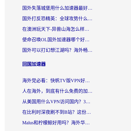
国外失落城堡用什么加速器最好？一份来自老玩家的真实指南
国外打反恐精英：全球攻势什么加速器好用？2026海外玩家国服游戏加速终极指南
在澳洲玩天下-异兽山海怎么样才能不卡？一份给南半球玩家的自救指南
使命召唤OL国外加速器哪个好用？海外玩家亲测的国服游戏加速终极指南
国外可以打幻想江湖吗？海外畅玩国服游戏的终极指南
回国加速器
海外党必看：快帆TV版VPN好用吗？和Easyback VPN对比哪个回国效果更好？附2026真实测评
人在海外，到底有什么免费的加速器能让我安心追剧打游戏？
从美国用什么VPN访问国内？3年海外党亲测：选对工具才能无缝刷B站、看腾讯视频
在比利时深夜刷不到B站？这份回国加速器避坑指南请收好
Malus和柠檬鲸好用吗？海外华人亲测：回国加速器怎么选才不踩坑？