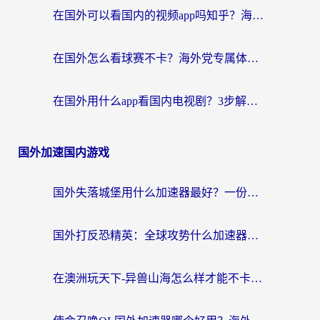
在国外可以看国内的视频app吗知乎？海外党亲测有效的追剧加速方案
在国外怎么看球赛不卡？海外党专属体育直播自由指南
在国外用什么app看国内电视剧？3步解决版权限制+卡顿难题
国外加速国内游戏
国外失落城堡用什么加速器最好？一份来自老玩家的真实指南
国外打反恐精英：全球攻势什么加速器好用？2026海外玩家国服游戏加速终极指南
在澳洲玩天下-异兽山海怎么样才能不卡？一份给南半球玩家的自救指南