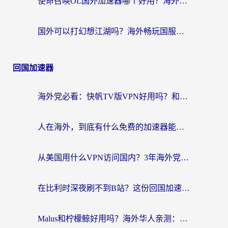
使命召唤OL国外加速器哪个好用？海外玩家亲测的国服游戏加速终极指南
国外可以打幻想江湖吗？海外畅玩国服游戏的终极指南
回国加速器
海外党必看：快帆TV版VPN好用吗？和Easyback VPN对比哪个回国效果更好？附2026真实测评
人在海外，到底有什么免费的加速器能让我安心追剧打游戏？
从美国用什么VPN访问国内？3年海外党亲测：选对工具才能无缝刷B站、看腾讯视频
在比利时深夜刷不到B站？这份回国加速器避坑指南请收好
Malus和柠檬鲸好用吗？海外华人亲测：回国加速器怎么选才不踩坑？