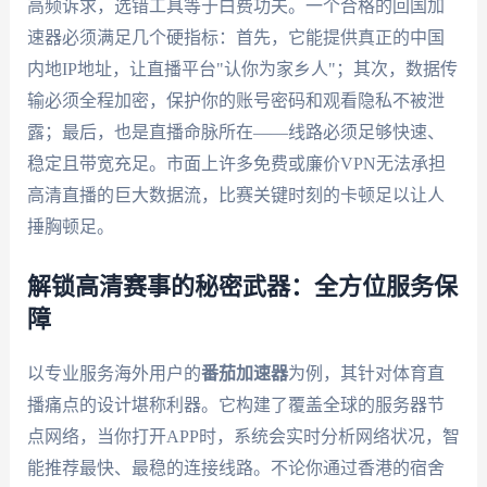
高频诉求，选错工具等于白费功夫。一个合格的回国加
速器必须满足几个硬指标：首先，它能提供真正的中国
内地IP地址，让直播平台"认你为家乡人"；其次，数据传
输必须全程加密，保护你的账号密码和观看隐私不被泄
露；最后，也是直播命脉所在——线路必须足够快速、
稳定且带宽充足。市面上许多免费或廉价VPN无法承担
高清直播的巨大数据流，比赛关键时刻的卡顿足以让人
捶胸顿足。
解锁高清赛事的秘密武器：全方位服务保
障
以专业服务海外用户的
番茄加速器
为例，其针对体育直
播痛点的设计堪称利器。它构建了覆盖全球的服务器节
点网络，当你打开APP时，系统会实时分析网络状况，智
能推荐最快、最稳的连接线路。不论你通过香港的宿舍