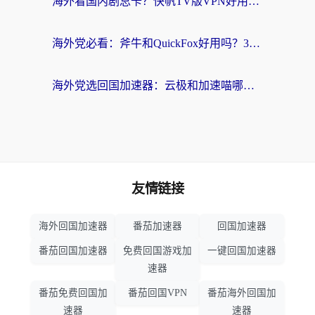
海外看国内剧总卡？快帆TV版VPN好用吗？和海牛VPN对比哪个回国效果更好？
海外党必看：斧牛和QuickFox好用吗？3步选对回国加速器，无缝刷国内剧玩游戏
海外党选回国加速器：云极和加速喵哪个好？附3款热门工具实测对比
友情链接
海外回国加速器
番茄加速器
回国加速器
番茄回国加速器
免费回国游戏加
一键回国加速器
速器
番茄免费回国加
番茄回国VPN
番茄海外回国加
速器
速器