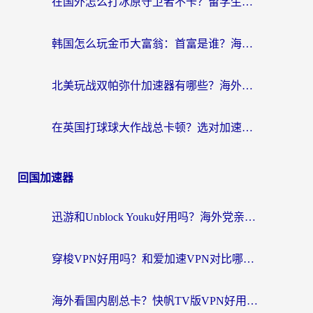
在国外怎么打冰原守卫者不卡？留学生亲测的国服游戏加速指南
韩国怎么玩金币大富翁：首富是谁？海外党国服游戏加速全攻略
北美玩战双帕弥什加速器有哪些？海外党亲测好用的国服加速指南
在英国打球球大作战总卡顿？选对加速器让你告别延迟（附实测攻略）
回国加速器
迅游和Unblock Youku好用吗？海外党亲测：3个维度教你选对回国加速器
穿梭VPN好用吗？和爱加速VPN对比哪个回国效果更好？海外党必看的实用指南
海外看国内剧总卡？快帆TV版VPN好用吗？和海牛VPN对比哪个回国效果更好？