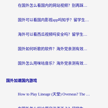
在国外怎么看国内的网站视频？别再踩坑！选对加速器秒回国内冲浪
国外可以看国内影视app吗知乎？留学生亲测有效的回国加速方案
海外可以看西瓜视频吗安全吗？留学生亲测：3步解决回国追剧难题，附靠谱加速器推荐
国外如何听歌的软件？海外党亲测有效的回国加速器指南
国外怎么用咪咕音乐？海外党亲测有效的听歌自由指南
国外加速国内游戏
How to Play Lineage (天堂) Overseas? The Ultimate Guide to Choosing the Best Chinese Server Game Accelerator (在国外打天堂加速器)