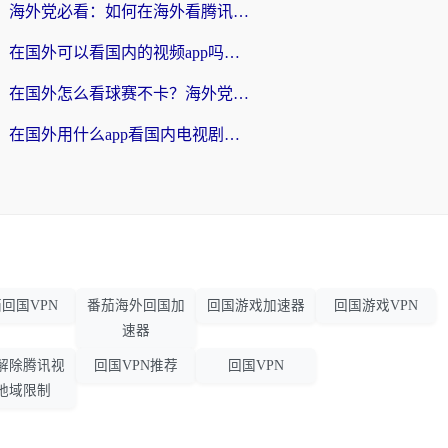
海外党必看：如何在海外看腾讯体育？解决赛事直播地区限制的终极指南
在国外可以看国内的视频app吗知乎？海外党亲测有效的追剧加速方案
在国外怎么看球赛不卡？海外党专属体育直播自由指南
在国外用什么app看国内电视剧？3步解决版权限制+卡顿难题
回国VPN
番茄海外回国加
回国游戏加速器
回国游戏VPN
速器
解除腾讯视
回国VPN推荐
回国VPN
地域限制