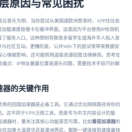
层原因与常见困扰
云音乐为例，当你尝试从美国或欧洲登录时，APP往往会
者加载速度极慢卡在缓冲界面。这是因为平台使用IP检测机
蔽了服务入口。这种限制导致很多留学生或海外华人陷入音
参与社区互动。更糟的是，公共WiFi下的尝试常带来数据安
仅心情被影响，还可能转用盗版资源招致法律麻烦。思考在
痛点：IP地址暴露位置是源头问题，需要技术手段巧妙解
速器的关键作用
优秀的回国加速器是必备工具。它通过优化网络路径将你的
问。这不同于VPN泛用工具，而是专为中文内容设计的服
加速器时，要关注其核心功能是否可靠，比如
番茄加速器
的
你在加拿大温哥华还是澳洲悉尼，都能一键连接到速度最快