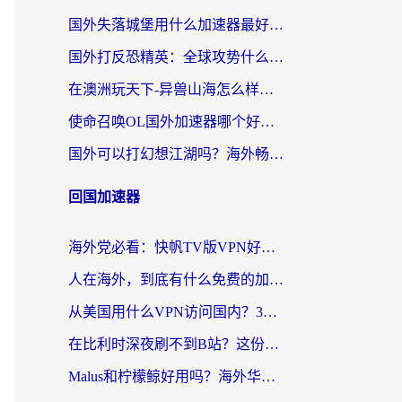
国外失落城堡用什么加速器最好？一份来自老玩家的真实指南
国外打反恐精英：全球攻势什么加速器好用？2026海外玩家国服游戏加速终极指南
在澳洲玩天下-异兽山海怎么样才能不卡？一份给南半球玩家的自救指南
使命召唤OL国外加速器哪个好用？海外玩家亲测的国服游戏加速终极指南
国外可以打幻想江湖吗？海外畅玩国服游戏的终极指南
回国加速器
海外党必看：快帆TV版VPN好用吗？和Easyback VPN对比哪个回国效果更好？附2026真实测评
人在海外，到底有什么免费的加速器能让我安心追剧打游戏？
从美国用什么VPN访问国内？3年海外党亲测：选对工具才能无缝刷B站、看腾讯视频
在比利时深夜刷不到B站？这份回国加速器避坑指南请收好
Malus和柠檬鲸好用吗？海外华人亲测：回国加速器怎么选才不踩坑？