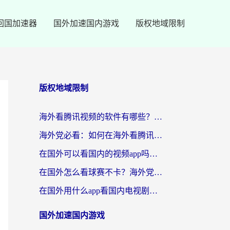
回国加速器
国外加速国内游戏
版权地域限制
版权地域限制
海外看腾讯视频的软件有哪些？2026实测有效，留学生都在用的回国加速器指南
海外党必看：如何在海外看腾讯体育？解决赛事直播地区限制的终极指南
在国外可以看国内的视频app吗知乎？海外党亲测有效的追剧加速方案
在国外怎么看球赛不卡？海外党专属体育直播自由指南
在国外用什么app看国内电视剧？3步解决版权限制+卡顿难题
国外加速国内游戏