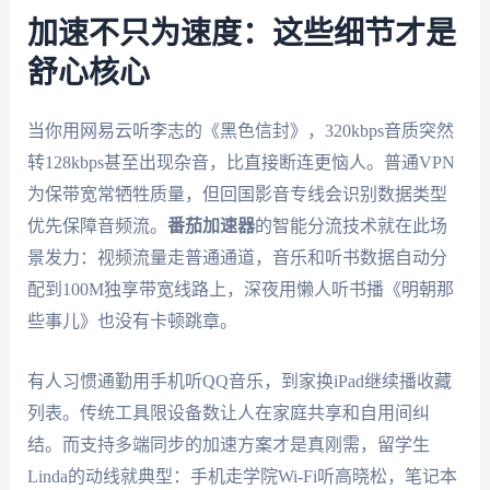
加速不只为速度：这些细节才是
舒心核心
当你用网易云听李志的《黑色信封》，320kbps音质突然
转128kbps甚至出现杂音，比直接断连更恼人。普通VPN
为保带宽常牺牲质量，但回国影音专线会识别数据类型
优先保障音频流。
番茄加速器
的智能分流技术就在此场
景发力：视频流量走普通通道，音乐和听书数据自动分
配到100M独享带宽线路上，深夜用懒人听书播《明朝那
些事儿》也没有卡顿跳章。
有人习惯通勤用手机听QQ音乐，到家换iPad继续播收藏
列表。传统工具限设备数让人在家庭共享和自用间纠
结。而支持多端同步的加速方案才是真刚需，留学生
Linda的动线就典型：手机走学院Wi-Fi听高晓松，笔记本