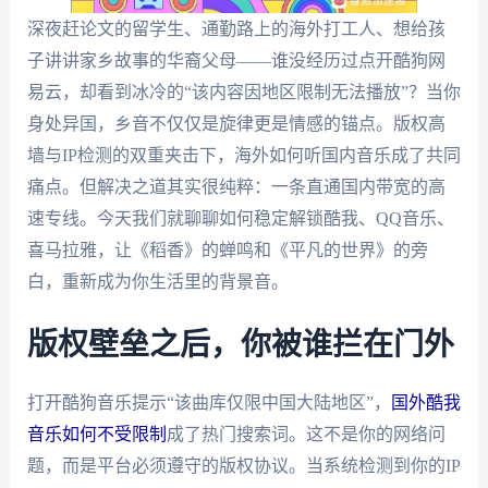
深夜赶论文的留学生、通勤路上的海外打工人、想给孩
子讲讲家乡故事的华裔父母——谁没经历过点开酷狗网
易云，却看到冰冷的“该内容因地区限制无法播放”？当你
身处异国，乡音不仅仅是旋律更是情感的锚点。版权高
墙与IP检测的双重夹击下，海外如何听国内音乐成了共同
痛点。但解决之道其实很纯粹：一条直通国内带宽的高
速专线。今天我们就聊聊如何稳定解锁酷我、QQ音乐、
喜马拉雅，让《稻香》的蝉鸣和《平凡的世界》的旁
白，重新成为你生活里的背景音。
版权壁垒之后，你被谁拦在门外
打开酷狗音乐提示“该曲库仅限中国大陆地区”，
国外酷我
音乐如何不受限制
成了热门搜索词。这不是你的网络问
题，而是平台必须遵守的版权协议。当系统检测到你的IP