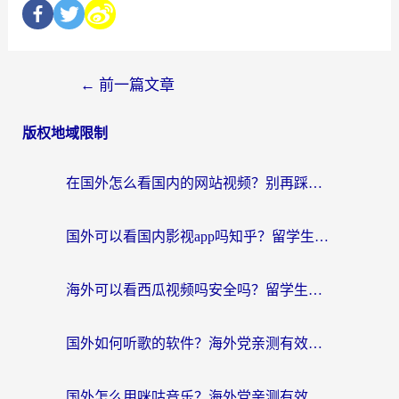
←
前一篇文章
版权地域限制
在国外怎么看国内的网站视频？别再踩坑！选对加速器秒回国内冲浪
国外可以看国内影视app吗知乎？留学生亲测有效的回国加速方案
海外可以看西瓜视频吗安全吗？留学生亲测：3步解决回国追剧难题，附靠谱加速器推荐
国外如何听歌的软件？海外党亲测有效的回国加速器指南
国外怎么用咪咕音乐？海外党亲测有效的听歌自由指南