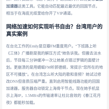
加速器
这类工具。它能自动匹配最近最优的回国节点，
相当于在海底光缆里给你开了VIP通道。
网络加速如何实现听书自由？台湾用户的
真实案例
在台北工作的Emily是豆瓣FM重度用户。“下班路上听
《三体》广播剧是我的解压方式”她告诉我。但搬去淡水
后，节目每三分钟缓冲一次让她差点错过罗辑的面壁计
划。更崩溃的是用蜻蜓FM听郭德纲，常提示“您所在的地
区不可播放”。在台湾怎么听大陆的歌和音频？她试过修
改DNS但音质压缩严重。直到启用智能线路功能的回国
加速器，服务器自动锁定上海骨干节点。现在她手机显
示上海IP，1.5MB/s的传输速率让杜比音效的《春江花月
夜》都能秒加载。