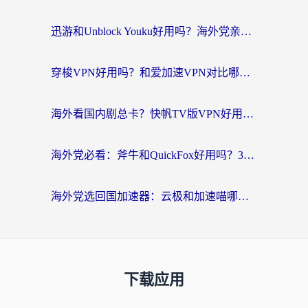
迅游和Unblock Youku好用吗？海外党亲测：3个维度教你选对回国加速器
穿梭VPN好用吗？和爱加速VPN对比哪个回国效果更好？海外党必看的实用指南
海外看国内剧总卡？快帆TV版VPN好用吗？和海牛VPN对比哪个回国效果更好？
海外党必看：斧牛和QuickFox好用吗？3步选对回国加速器，无缝刷国内剧玩游戏
海外党选回国加速器：云极和加速喵哪个好？附3款热门工具实测对比
下载应用