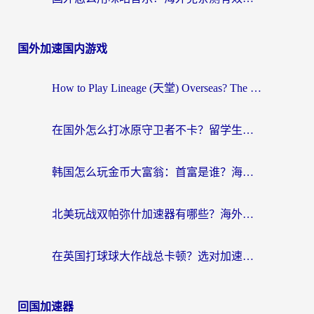
国外加速国内游戏
How to Play Lineage (天堂) Overseas? The Ultimate Guide to Choosing the Best Chinese Server Game Accelerator (在国外打天堂加速器)
在国外怎么打冰原守卫者不卡？留学生亲测的国服游戏加速指南
韩国怎么玩金币大富翁：首富是谁？海外党国服游戏加速全攻略
北美玩战双帕弥什加速器有哪些？海外党亲测好用的国服加速指南
在英国打球球大作战总卡顿？选对加速器让你告别延迟（附实测攻略）
回国加速器