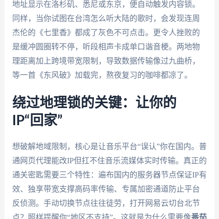
地址显示在洛杉矶、悉尼或东京，便自动触发内容锁。
同样，当你试图在台湾怎么听大陆的歌时，会发现连周
杰伦的《七里香》都成了灰色不可点击。更令人挫败的
是缓冲圆圈转不停，听段相声卡成单口谐音梗。两地物
理距离加上跨境带宽限制，导致数据传输像过九曲桥，
等一首《东风破》加载完，熬夜复习的咖啡都凉了。
绕过地理锁的关键：让你的
IP“回家”
想破解地域限制，核心是让音乐平台“误认”你在国内。普
通网页代理能改IP但扛不住音乐流媒体实时传输。真正的
通关密匙需要三个特性：遍布国内的服务器节点保证IP有
效、独享带宽支撑高码率传输、专属加密通道防止平台
反侦测。手动切换节点往往徒劳，打开网易云切台北节
点？照样提醒你“地区不支持”。这就是为什么需要像
番茄