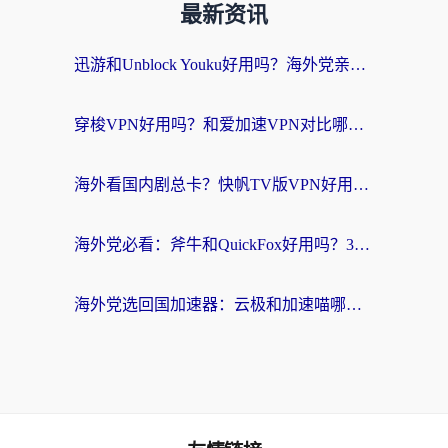
最新资讯
迅游和Unblock Youku好用吗？海外党亲测：3个维度教你选对回国加速器
穿梭VPN好用吗？和爱加速VPN对比哪个回国效果更好？海外党必看的实用指南
海外看国内剧总卡？快帆TV版VPN好用吗？和海牛VPN对比哪个回国效果更好？
海外党必看：斧牛和QuickFox好用吗？3步选对回国加速器，无缝刷国内剧玩游戏
海外党选回国加速器：云极和加速喵哪个好？附3款热门工具实测对比