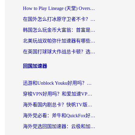
How to Play Lineage (天堂) Overseas? The Ultimate Guide to Choosing the Best Chinese Server Game Accelerator (在国外打天堂加速器)
在国外怎么打冰原守卫者不卡？留学生亲测的国服游戏加速指南
韩国怎么玩金币大富翁：首富是谁？海外党国服游戏加速全攻略
北美玩战双帕弥什加速器有哪些？海外党亲测好用的国服加速指南
在英国打球球大作战总卡顿？选对加速器让你告别延迟（附实测攻略）
回国加速器
迅游和Unblock Youku好用吗？海外党亲测：3个维度教你选对回国加速器
穿梭VPN好用吗？和爱加速VPN对比哪个回国效果更好？海外党必看的实用指南
海外看国内剧总卡？快帆TV版VPN好用吗？和海牛VPN对比哪个回国效果更好？
海外党必看：斧牛和QuickFox好用吗？3步选对回国加速器，无缝刷国内剧玩游戏
海外党选回国加速器：云极和加速喵哪个好？附3款热门工具实测对比