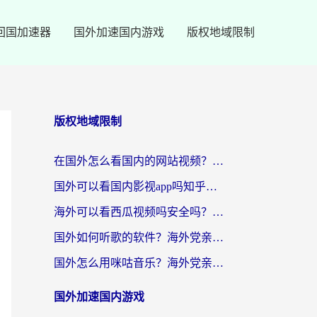
回国加速器
国外加速国内游戏
版权地域限制
版权地域限制
在国外怎么看国内的网站视频？别再踩坑！选对加速器秒回国内冲浪
国外可以看国内影视app吗知乎？留学生亲测有效的回国加速方案
海外可以看西瓜视频吗安全吗？留学生亲测：3步解决回国追剧难题，附靠谱加速器推荐
国外如何听歌的软件？海外党亲测有效的回国加速器指南
国外怎么用咪咕音乐？海外党亲测有效的听歌自由指南
国外加速国内游戏