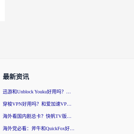
最新资讯
迅游和Unblock Youku好用吗？海外党亲测：3个维度教你选对回国加速器
穿梭VPN好用吗？和爱加速VPN对比哪个回国效果更好？海外党必看的实用指南
海外看国内剧总卡？快帆TV版VPN好用吗？和海牛VPN对比哪个回国效果更好？
海外党必看：斧牛和QuickFox好用吗？3步选对回国加速器，无缝刷国内剧玩游戏