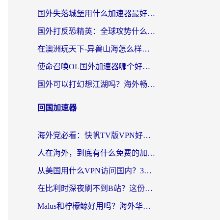
国外失落城堡用什么加速器最好？一份来自老玩家的真实指南
国外打反恐精英：全球攻势什么加速器好用？2026海外玩家国服游戏加速终极指南
在澳洲玩天下-异兽山海怎么样才能不卡？一份给南半球玩家的自救指南
使命召唤OL国外加速器哪个好用？海外玩家亲测的国服游戏加速终极指南
国外可以打幻想江湖吗？海外畅玩国服游戏的终极指南
回国加速器
海外党必看：快帆TV版VPN好用吗？和Easyback VPN对比哪个回国效果更好？附2026真实测评
人在海外，到底有什么免费的加速器能让我安心追剧打游戏？
从美国用什么VPN访问国内？3年海外党亲测：选对工具才能无缝刷B站、看腾讯视频
在比利时深夜刷不到B站？这份回国加速器避坑指南请收好
Malus和柠檬鲸好用吗？海外华人亲测：回国加速器怎么选才不踩坑？