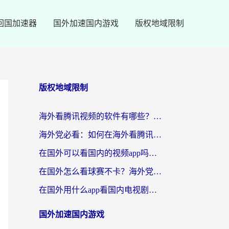
回国加速器
国外加速国内游戏
版权地域限制
版权地域限制
海外看腾讯视频的软件有哪些？2026实测有效，留学生都在用的回国加速器指南
海外党必看：如何在海外看腾讯体育？解决赛事直播地区限制的终极指南
在国外可以看国内的视频app吗知乎？海外党亲测有效的追剧加速方案
在国外怎么看球赛不卡？海外党专属体育直播自由指南
在国外用什么app看国内电视剧？3步解决版权限制+卡顿难题
国外加速国内游戏