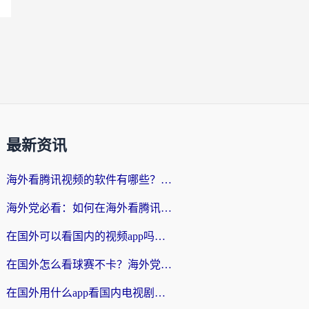
最新资讯
海外看腾讯视频的软件有哪些？2026实测有效，留学生都在用的回国加速器指南
海外党必看：如何在海外看腾讯体育？解决赛事直播地区限制的终极指南
在国外可以看国内的视频app吗知乎？海外党亲测有效的追剧加速方案
在国外怎么看球赛不卡？海外党专属体育直播自由指南
在国外用什么app看国内电视剧？3步解决版权限制+卡顿难题