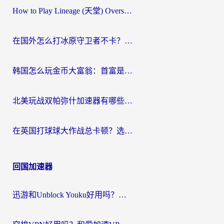
How to Play Lineage (天堂) Overseas? The Ultimate Guide to Choosing the Best Chinese Server Game Accelerator (在国外打天堂加速器)
在国外怎么打冰原守卫者不卡？留学生亲测的国服游戏加速指南
韩国怎么玩金币大富翁：首富是谁？海外党国服游戏加速全攻略
北美玩战双帕弥什加速器有哪些？海外党亲测好用的国服加速指南
在英国打球球大作战总卡顿？选对加速器让你告别延迟（附实测攻略）
回国加速器
迅游和Unblock Youku好用吗？海外党亲测：3个维度教你选对回国加速器