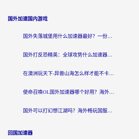
国外加速国内游戏
国外失落城堡用什么加速器最好？一份来自老玩家的真实指南
国外打反恐精英：全球攻势什么加速器好用？2026海外玩家国服游戏加速终极指南
在澳洲玩天下-异兽山海怎么样才能不卡？一份给南半球玩家的自救指南
使命召唤OL国外加速器哪个好用？海外玩家亲测的国服游戏加速终极指南
国外可以打幻想江湖吗？海外畅玩国服游戏的终极指南
回国加速器