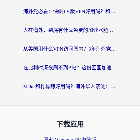
海外党必看：快帆TV版VPN好用吗？和Easyback VPN对比哪个回国效果更好？附2026真实测评
人在海外，到底有什么免费的加速器能让我安心追剧打游戏？
从美国用什么VPN访问国内？3年海外党亲测：选对工具才能无缝刷B站、看腾讯视频
在比利时深夜刷不到B站？这份回国加速器避坑指南请收好
Malus和柠檬鲸好用吗？海外华人亲测：回国加速器怎么选才不踩坑？
下载应用
番茄 Windows PC电脑版