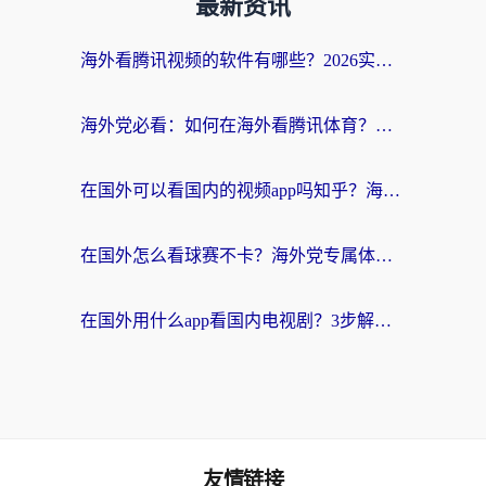
最新资讯
海外看腾讯视频的软件有哪些？2026实测有效，留学生都在用的回国加速器指南
海外党必看：如何在海外看腾讯体育？解决赛事直播地区限制的终极指南
在国外可以看国内的视频app吗知乎？海外党亲测有效的追剧加速方案
在国外怎么看球赛不卡？海外党专属体育直播自由指南
在国外用什么app看国内电视剧？3步解决版权限制+卡顿难题
友情链接