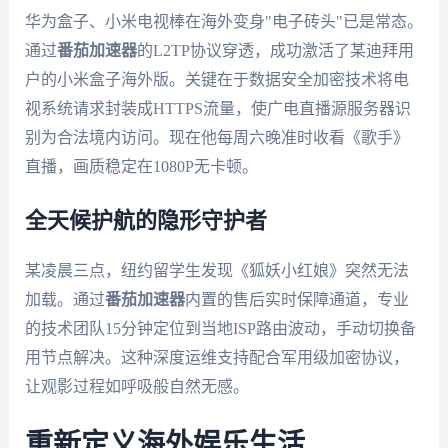
华为盒子、小米电视棒在海外变身"电子砖头"已是常态。
通过
番茄加速器
的L2TP协议穿透，成功激活了某迪拜用
户的小米盒子海外版。关键在于数据安全加密技术将电
视系统请求封装成HTTPS流量，使广电直播源服务器识
别为合法境内访问。现在他每周六晚准时收看《歌手》
直播，画质稳定在1080P无卡顿。
全天候护航的隐形守护者
某凌晨三点，纽约留学生发现《狐妖小红娘》突然无法
加载。通过
番茄加速器
内置的售后实时保障通道，专业
的技术团队15分钟定位到当地ISP路由波动，手动切换备
用节点解决。这种深度运维支持配合军用级加密协议，
让观影过程如呼吸般自然无感。
重新定义海外娱乐生活