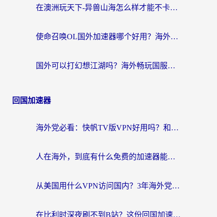
在澳洲玩天下-异兽山海怎么样才能不卡？一份给南半球玩家的自救指南
使命召唤OL国外加速器哪个好用？海外玩家亲测的国服游戏加速终极指南
国外可以打幻想江湖吗？海外畅玩国服游戏的终极指南
回国加速器
海外党必看：快帆TV版VPN好用吗？和Easyback VPN对比哪个回国效果更好？附2026真实测评
人在海外，到底有什么免费的加速器能让我安心追剧打游戏？
从美国用什么VPN访问国内？3年海外党亲测：选对工具才能无缝刷B站、看腾讯视频
在比利时深夜刷不到B站？这份回国加速器避坑指南请收好