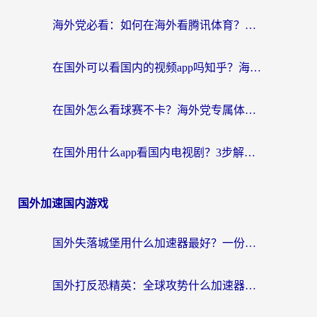
海外党必看：如何在海外看腾讯体育？解决赛事直播地区限制的终极指南
在国外可以看国内的视频app吗知乎？海外党亲测有效的追剧加速方案
在国外怎么看球赛不卡？海外党专属体育直播自由指南
在国外用什么app看国内电视剧？3步解决版权限制+卡顿难题
国外加速国内游戏
国外失落城堡用什么加速器最好？一份来自老玩家的真实指南
国外打反恐精英：全球攻势什么加速器好用？2026海外玩家国服游戏加速终极指南