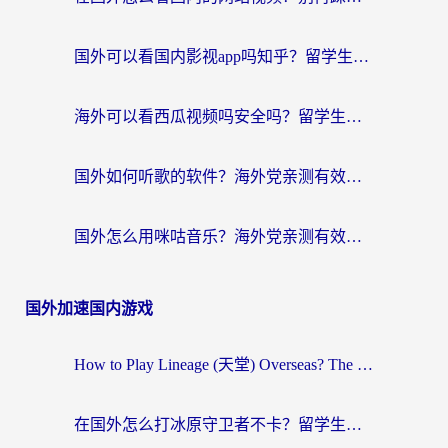
国外可以看国内影视app吗知乎？留学生亲测有效的回国加速方案
海外可以看西瓜视频吗安全吗？留学生亲测：3步解决回国追剧难题，附靠谱加速器推荐
国外如何听歌的软件？海外党亲测有效的回国加速器指南
国外怎么用咪咕音乐？海外党亲测有效的听歌自由指南
国外加速国内游戏
How to Play Lineage (天堂) Overseas? The Ultimate Guide to Choosing the Best Chinese Server Game Accelerator (在国外打天堂加速器)
在国外怎么打冰原守卫者不卡？留学生亲测的国服游戏加速指南