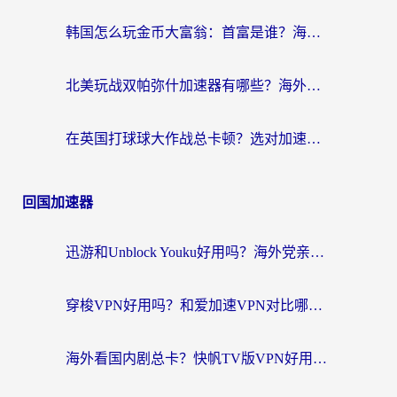
韩国怎么玩金币大富翁：首富是谁？海外党国服游戏加速全攻略
北美玩战双帕弥什加速器有哪些？海外党亲测好用的国服加速指南
在英国打球球大作战总卡顿？选对加速器让你告别延迟（附实测攻略）
回国加速器
迅游和Unblock Youku好用吗？海外党亲测：3个维度教你选对回国加速器
穿梭VPN好用吗？和爱加速VPN对比哪个回国效果更好？海外党必看的实用指南
海外看国内剧总卡？快帆TV版VPN好用吗？和海牛VPN对比哪个回国效果更好？