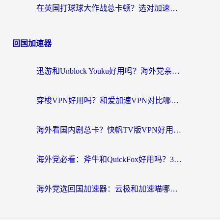
在英国打球球大作战总卡顿？选对加速器让你告别延迟（附实测攻略）
回国加速器
迅游和Unblock Youku好用吗？海外党亲测：3个维度教你选对回国加速器
穿梭VPN好用吗？和爱加速VPN对比哪个回国效果更好？海外党必看的实用指南
海外看国内剧总卡？快帆TV版VPN好用吗？和海牛VPN对比哪个回国效果更好？
海外党必看：斧牛和QuickFox好用吗？3步选对回国加速器，无缝刷国内剧玩游戏
海外党选回国加速器：云极和加速喵哪个好？附3款热门工具实测对比