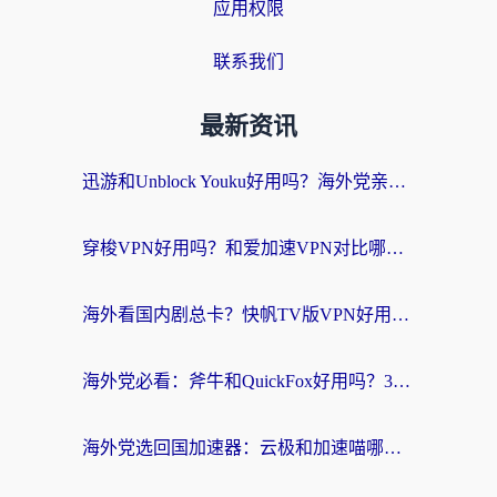
应用权限
联系我们
最新资讯
迅游和Unblock Youku好用吗？海外党亲测：3个维度教你选对回国加速器
穿梭VPN好用吗？和爱加速VPN对比哪个回国效果更好？海外党必看的实用指南
海外看国内剧总卡？快帆TV版VPN好用吗？和海牛VPN对比哪个回国效果更好？
海外党必看：斧牛和QuickFox好用吗？3步选对回国加速器，无缝刷国内剧玩游戏
海外党选回国加速器：云极和加速喵哪个好？附3款热门工具实测对比