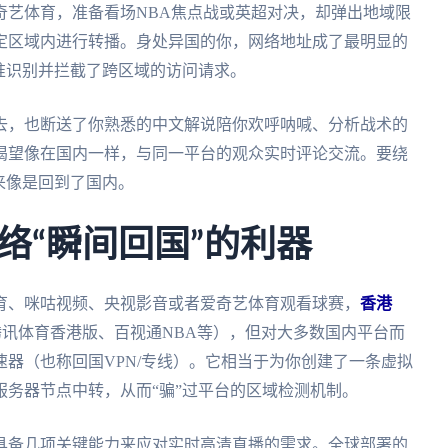
奇艺体育，准备看场NBA焦点战或英超对决，却弹出地域限
定区域内进行转播。身处异国的你，网络地址成了最明显的
准识别并拦截了跨区域的访问请求。
去，也断送了你熟悉的中文解说陪你欢呼呐喊、分析战术的
渴望像在国内一样，与同一平台的观众实时评论交流。要绕
来像是回到了国内。
络“瞬间回国”的利器
育、咪咕视频、央视影音或者爱奇艺体育观看球赛，
香港
讯体育香港版、百视通NBA等），但对大多数国内平台而
器（也称回国VPN/专线）。它相当于为你创建了一条虚拟
务器节点中转，从而“骗”过平台的区域检测机制。
具备几项关键能力来应对实时高清直播的需求。全球部署的