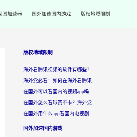
回国加速器
国外加速国内游戏
版权地域限制
版权地域限制
海外看腾讯视频的软件有哪些？2026实测有效，留学生都在用的回国加速器指南
海外党必看：如何在海外看腾讯体育？解决赛事直播地区限制的终极指南
在国外可以看国内的视频app吗知乎？海外党亲测有效的追剧加速方案
在国外怎么看球赛不卡？海外党专属体育直播自由指南
在国外用什么app看国内电视剧？3步解决版权限制+卡顿难题
国外加速国内游戏