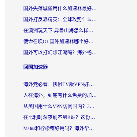
国外失落城堡用什么加速器最好？一份来自老玩家的真实指南
国外打反恐精英：全球攻势什么加速器好用？2026海外玩家国服游戏加速终极指南
在澳洲玩天下-异兽山海怎么样才能不卡？一份给南半球玩家的自救指南
使命召唤OL国外加速器哪个好用？海外玩家亲测的国服游戏加速终极指南
国外可以打幻想江湖吗？海外畅玩国服游戏的终极指南
回国加速器
海外党必看：快帆TV版VPN好用吗？和Easyback VPN对比哪个回国效果更好？附2026真实测评
人在海外，到底有什么免费的加速器能让我安心追剧打游戏？
从美国用什么VPN访问国内？3年海外党亲测：选对工具才能无缝刷B站、看腾讯视频
在比利时深夜刷不到B站？这份回国加速器避坑指南请收好
Malus和柠檬鲸好用吗？海外华人亲测：回国加速器怎么选才不踩坑？