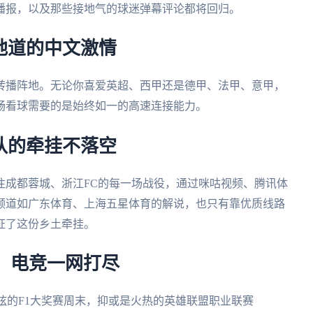
播报，以及那些接地气的球迷弹幕评论都将回归。
受地道的中文激情
转播阵地。无论你喜爱英超、西甲还是德甲、法甲、意甲，
畅看球需要的是始终如一的高速连接能力。
队的牵挂不落空
注成都蓉城、浙江FC的每一场战役，通过咪咕视频、腾讯体
频道如广东体育、上海五星体育的解说，也只有靠优质线路
证了这份乡土牵挂。
1、电竞一网打尽
弦的F1大奖赛周末，抑或是火热的英雄联盟职业联赛