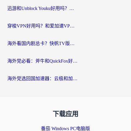
迅游和Unblock Youku好用吗？海外党亲测：3个维度教你选对回国加速器
穿梭VPN好用吗？和爱加速VPN对比哪个回国效果更好？海外党必看的实用指南
海外看国内剧总卡？快帆TV版VPN好用吗？和海牛VPN对比哪个回国效果更好？
海外党必看：斧牛和QuickFox好用吗？3步选对回国加速器，无缝刷国内剧玩游戏
海外党选回国加速器：云极和加速喵哪个好？附3款热门工具实测对比
下载应用
番茄 Windows PC电脑版