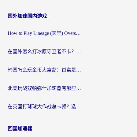
国外加速国内游戏
How to Play Lineage (天堂) Overseas? The Ultimate Guide to Choosing the Best Chinese Server Game Accelerator (在国外打天堂加速器)
在国外怎么打冰原守卫者不卡？留学生亲测的国服游戏加速指南
韩国怎么玩金币大富翁：首富是谁？海外党国服游戏加速全攻略
北美玩战双帕弥什加速器有哪些？海外党亲测好用的国服加速指南
在英国打球球大作战总卡顿？选对加速器让你告别延迟（附实测攻略）
回国加速器