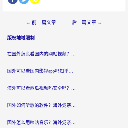
文
←
前一篇文章
后一篇文章
→
章
版权地域限制
导
航
在国外怎么看国内的网站视频？别再踩坑！选对加速器秒回国内冲浪
国外可以看国内影视app吗知乎？留学生亲测有效的回国加速方案
海外可以看西瓜视频吗安全吗？留学生亲测：3步解决回国追剧难题，附靠谱加速器推荐
国外如何听歌的软件？海外党亲测有效的回国加速器指南
国外怎么用咪咕音乐？海外党亲测有效的听歌自由指南