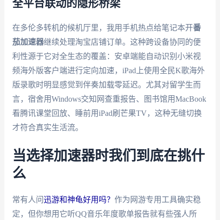
全平台联动的隐形桥梁
在多伦多转机的候机厅里，我用手机热点给笔记本开
番
茄加速器
继续处理淘宝店铺订单。这种跨设备协同的便
利性源于它对全生态的覆盖：安卓端能自动识别小米视
频海外版客户端进行定向加速，iPad上使用全民K歌海外
版录歌时明显感觉到伴奏加载零延迟。尤其对留学生而
言，宿舍用Windows交知网查重报告、图书馆用MacBook
看腾讯课堂回放、睡前用iPad刷芒果TV，这种无缝切换
才符合真实生活流。
当选择加速器时我们到底在挑什
么
常有人问
迅游和神龟好用吗？
作为网游专用工具确实稳
定，但你想用它听QQ音乐年度歌单报告就有些强人所