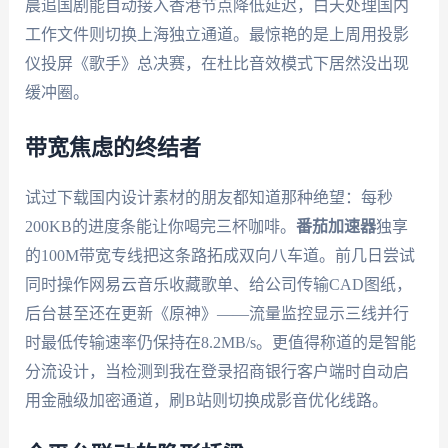
晨追国剧能自动接入香港节点降低延迟，白天处理国内
工作文件则切换上海独立通道。最惊艳的是上周用投影
仪投屏《歌手》总决赛，在杜比音效模式下居然没出现
缓冲圈。
带宽焦虑的终结者
试过下载国内设计素材的朋友都知道那种绝望：每秒
200KB的进度条能让你喝完三杯咖啡。
番茄加速器
独享
的100M带宽专线把这条路拓成双向八车道。前几日尝试
同时操作网易云音乐收藏歌单、给公司传输CAD图纸，
后台甚至还在更新《原神》——流量监控显示三线并行
时最低传输速率仍保持在8.2MB/s。更值得称道的是智能
分流设计，当检测到我在登录招商银行客户端时自动启
用金融级加密通道，刷B站则切换成影音优化线路。