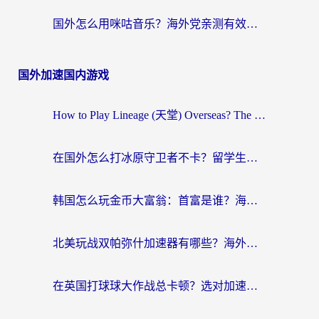
国外怎么用咪咕音乐？海外党亲测有效的听歌自由指南
国外加速国内游戏
How to Play Lineage (天堂) Overseas? The Ultimate Guide to Choosing the Best Chinese Server Game Accelerator (在国外打天堂加速器)
在国外怎么打冰原守卫者不卡？留学生亲测的国服游戏加速指南
韩国怎么玩金币大富翁：首富是谁？海外党国服游戏加速全攻略
北美玩战双帕弥什加速器有哪些？海外党亲测好用的国服加速指南
在英国打球球大作战总卡顿？选对加速器让你告别延迟（附实测攻略）