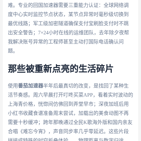
难。专业的回国加速器需要三重能力认证：全球网络调
度中心实时监控节点状态，某节点异常时毫秒级切换到
最优线路；军工级加密隧道确保支付宝刷脸支付时不跳
出安全警告；7×24小时在线的运维团队，去年除夕夜帮
我解决账号异常的工程师甚至主动打国际电话确认问
题。
那些被重新点亮的生活碎片
使用
番茄加速器
半年后最真切的改变，是找回了某种生
活节奏感。周六早晨打开叮咚买菜APP，看着实时波动的
上海青价格，恍惚间仿佛回到弄堂早市；深夜加班后用
小红书收藏食谱准备周末尝试，加载出的美食动图不再
需要十秒缓冲；跨年那晚通过全民K歌海外版和国内亲友
合唱《难忘今宵》，声音同步率几乎零延迟。这些片段
拼接成特殊的时空折叠体验——物理距离与数字归途，