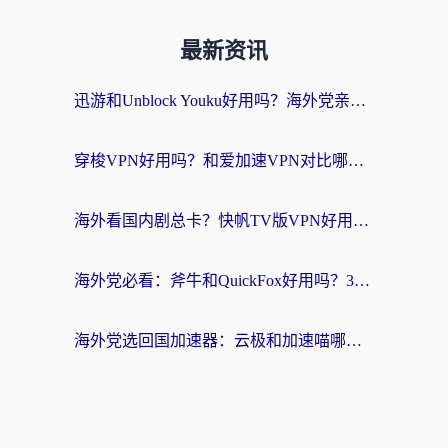
最新资讯
迅游和Unblock Youku好用吗？海外党亲测：3个维度教你选对回国加速器
穿梭VPN好用吗？和爱加速VPN对比哪个回国效果更好？海外党必看的实用指南
海外看国内剧总卡？快帆TV版VPN好用吗？和海牛VPN对比哪个回国效果更好？
海外党必看：斧牛和QuickFox好用吗？3步选对回国加速器，无缝刷国内剧玩游戏
海外党选回国加速器：云极和加速喵哪个好？附3款热门工具实测对比