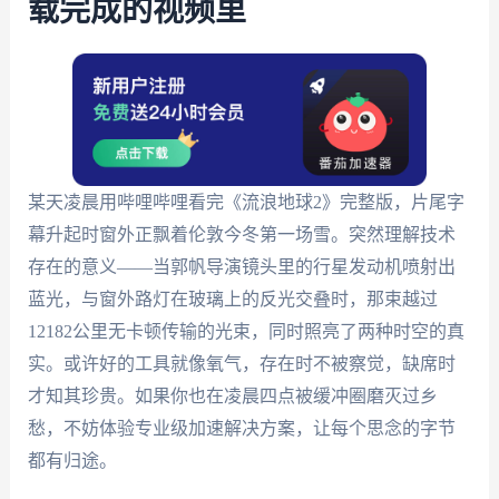
载完成的视频里
某天凌晨用哔哩哔哩看完《流浪地球2》完整版，片尾字
幕升起时窗外正飘着伦敦今冬第一场雪。突然理解技术
存在的意义——当郭帆导演镜头里的行星发动机喷射出
蓝光，与窗外路灯在玻璃上的反光交叠时，那束越过
12182公里无卡顿传输的光束，同时照亮了两种时空的真
实。或许好的工具就像氧气，存在时不被察觉，缺席时
才知其珍贵。如果你也在凌晨四点被缓冲圈磨灭过乡
愁，不妨体验专业级加速解决方案，让每个思念的字节
都有归途。