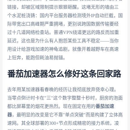
链接，却被区域限制提示狠狠砸醒。这堵无形的墙由三
个水泥桩浇铸：国内平台服务器检测境外IP自动拦截，国
际带宽出口高峰期严重拥堵，更别说跨国数据传输要经
过十几道网络检查站。普通VPN绕道更远的路反而加重
延迟，这也是为什么有人抱怨某些工具不稳定——当你
用设计给游戏加速的神龟追剧，就像开着越野车在高速
上狂奔，能跑但耗油易抛锚。
番茄加速器怎么修好这条回家路
去年用某加速器看春晚的经历让我彻底放弃侥幸心理。
当零点倒计时卡在"三"这个数字整整十秒时，厨房的泡面
都比屏幕里的烟花更热烈。现在固定在用的
番茄加速
器
，最明显的改变是它不靠"单点突破"而是构建了立体高
速网。其全球部署的300+节点形成精密的接力系统，凌