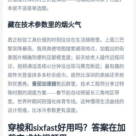
本就不该是单选题。
藏在技术参数里的烟火气
真正检验工具价值的时刻往往在生活缝隙里。上周三巴
黎突降暴雨，我用高德地图搜索避雨地点，加载出的街
景图片精确到便利店屋檐宽度；前天给老人操作远程问
诊，视频通话连续42分钟没出现马赛克断层；最有趣的
是昨天登录拼多多秒杀纸巾，居然比深圳的表妹还早抢
到优惠券。
番茄加速器
售后群里，技术工程师分享过特
殊时期的调度方案——春节前自动预留长三角地区带
宽，世界杯期间则强化体育专线。这种懂得生活曲线的
设计思维，比冰冷参数更有温度。
穿梭和sixfast好用吗？答案在加