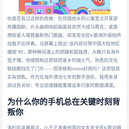
你是否有过这样的夜晚：在异国他乡的公寓里点开某部
热播国剧，片头曲刚响起画面就突然卡成马赛克；或是
想给家人唱首最新热门歌曲，却发现全民K歌海外版始终
加载不出伴奏。当屏幕上跳出"该内容仅限中国大陆地区
播放"时，那种瞬间涌上的烦躁和孤独感，大概只有海外
党才懂。地域限制这把锁把家乡的烟火气、熟悉的文化
联结都挡在了门外——但穿梭和sixfast好用吗？这把锁其
实有钥匙。作为在海外漂泊七年的数字游民，我用亲身
测试告诉你：专业加速器能重建这条归家的数据通道。
为什么你的手机总在关键时刻背
叛你
洛杉矶凌晨两点，小王正准备给国内女友发全民K歌对唱