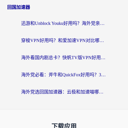
回国加速器
迅游和Unblock Youku好用吗？海外党亲测：3个维度教你选对回国加速器
穿梭VPN好用吗？和爱加速VPN对比哪个回国效果更好？海外党必看的实用指南
海外看国内剧总卡？快帆TV版VPN好用吗？和海牛VPN对比哪个回国效果更好？
海外党必看：斧牛和QuickFox好用吗？3步选对回国加速器，无缝刷国内剧玩游戏
海外党选回国加速器：云极和加速喵哪个好？附3款热门工具实测对比
下载应用