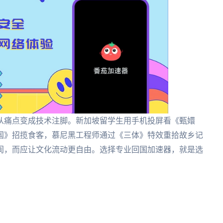
从痛点变成技术注脚。新加坡留学生用手机投屏看《甄嬛
国》招揽食客，慕尼黑工程师通过《三体》特效重拾故乡记
阂，而应让文化流动更自由。选择专业回国加速器，就是选