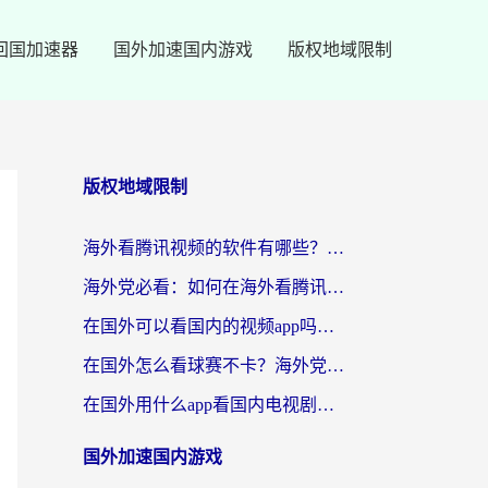
回国加速器
国外加速国内游戏
版权地域限制
版权地域限制
海外看腾讯视频的软件有哪些？2026实测有效，留学生都在用的回国加速器指南
海外党必看：如何在海外看腾讯体育？解决赛事直播地区限制的终极指南
在国外可以看国内的视频app吗知乎？海外党亲测有效的追剧加速方案
在国外怎么看球赛不卡？海外党专属体育直播自由指南
在国外用什么app看国内电视剧？3步解决版权限制+卡顿难题
国外加速国内游戏