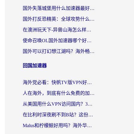
国外失落城堡用什么加速器最好？一份来自老玩家的真实指南
国外打反恐精英：全球攻势什么加速器好用？2026海外玩家国服游戏加速终极指南
在澳洲玩天下-异兽山海怎么样才能不卡？一份给南半球玩家的自救指南
使命召唤OL国外加速器哪个好用？海外玩家亲测的国服游戏加速终极指南
国外可以打幻想江湖吗？海外畅玩国服游戏的终极指南
回国加速器
海外党必看：快帆TV版VPN好用吗？和Easyback VPN对比哪个回国效果更好？附2026真实测评
人在海外，到底有什么免费的加速器能让我安心追剧打游戏？
从美国用什么VPN访问国内？3年海外党亲测：选对工具才能无缝刷B站、看腾讯视频
在比利时深夜刷不到B站？这份回国加速器避坑指南请收好
Malus和柠檬鲸好用吗？海外华人亲测：回国加速器怎么选才不踩坑？