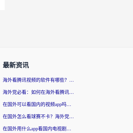
最新资讯
海外看腾讯视频的软件有哪些？2026实测有效，留学生都在用的回国加速器指南
海外党必看：如何在海外看腾讯体育？解决赛事直播地区限制的终极指南
在国外可以看国内的视频app吗知乎？海外党亲测有效的追剧加速方案
在国外怎么看球赛不卡？海外党专属体育直播自由指南
在国外用什么app看国内电视剧？3步解决版权限制+卡顿难题