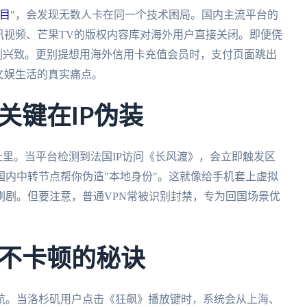
目
"，会发现无数人卡在同一个技术困局。国内主流平台的
讯视频、芒果TV的版权内容库对海外用户直接关闭。即便侥
剧兴致。更别提想用海外信用卡充值会员时，支付页面跳出
文娱生活的真实痛点。
关键在IP伪装
址里。当平台检测到法国IP访问《长风渡》，会立即触发区
内中转节点帮你伪造"本地身份"。这就像给手机套上虚拟
刷剧。但要注意，普通VPN常被识别封禁，专为回国场景优
不卡顿的秘诀
航。当洛杉矶用户点击《狂飙》播放键时，系统会从上海、