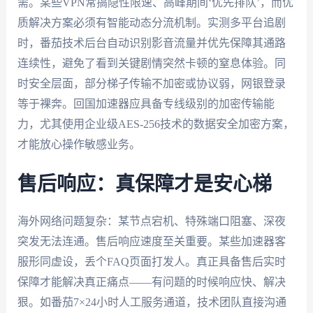
需。某些VPN常搞隐性限速、高峰期间‘优先排队’，而优
质解决方案必须有智能动态分流机制。实测多平台追剧
时，番茄技术后台自动识别影音流量并优先保障其通路
连续性，避免了看到关键剧情突然卡顿的窒息体验。同
时安全层面，部分梯子传输不加密或协议弱，网银登录
等于裸奔。回国加速器应具备专线级别的加密传输能
力，尤其使用企业级AES-256技术的数据安全加密方案，
才能放心操作敏感业务。
售后响应：真保障才是安心梯
海外网络问题复杂：某节点宕机、特殊端口阻塞、深夜
突发无法连通。售后响应速度至关重要。某些加速器客
服形同虚设，丢个FAQ页面打发人。真正具备售后实时
保障才能解决真正痛点——有问题的时候响应快、解决
狠。如番茄7×24小时人工服务通道，技术团队直接沟通