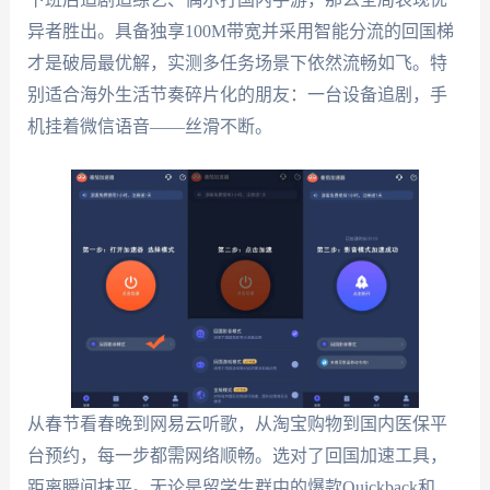
异者胜出。具备独享100M带宽并采用智能分流的回国梯
才是破局最优解，实测多任务场景下依然流畅如飞。特
别适合海外生活节奏碎片化的朋友：一台设备追剧，手
机挂着微信语音——丝滑不断。
从春节看春晚到网易云听歌，从淘宝购物到国内医保平
台预约，每一步都需网络顺畅。选对了回国加速工具，
距离瞬间抹平。无论是留学生群中的爆款Quickback和