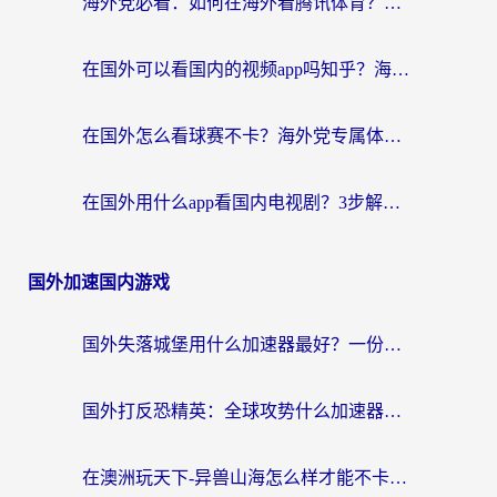
海外党必看：如何在海外看腾讯体育？解决赛事直播地区限制的终极指南
在国外可以看国内的视频app吗知乎？海外党亲测有效的追剧加速方案
在国外怎么看球赛不卡？海外党专属体育直播自由指南
在国外用什么app看国内电视剧？3步解决版权限制+卡顿难题
国外加速国内游戏
国外失落城堡用什么加速器最好？一份来自老玩家的真实指南
国外打反恐精英：全球攻势什么加速器好用？2026海外玩家国服游戏加速终极指南
在澳洲玩天下-异兽山海怎么样才能不卡？一份给南半球玩家的自救指南