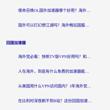
使命召唤OL国外加速器哪个好用？海外玩家亲测的国服游戏加速终极指南
国外可以打幻想江湖吗？海外畅玩国服游戏的终极指南
回国加速器
海外党必看：快帆TV版VPN好用吗？和Easyback VPN对比哪个回国效果更好？附2026真实测评
人在海外，到底有什么免费的加速器能让我安心追剧打游戏？
从美国用什么VPN访问国内？3年海外党亲测：选对工具才能无缝刷B站、看腾讯视频
在比利时深夜刷不到B站？这份回国加速器避坑指南请收好