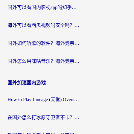
国外可以看国内影视app吗知乎？留学生亲测有效的回国加速方案
海外可以看西瓜视频吗安全吗？留学生亲测：3步解决回国追剧难题，附靠谱加速器推荐
国外如何听歌的软件？海外党亲测有效的回国加速器指南
国外怎么用咪咕音乐？海外党亲测有效的听歌自由指南
国外加速国内游戏
How to Play Lineage (天堂) Overseas? The Ultimate Guide to Choosing the Best Chinese Server Game Accelerator (在国外打天堂加速器)
在国外怎么打冰原守卫者不卡？留学生亲测的国服游戏加速指南