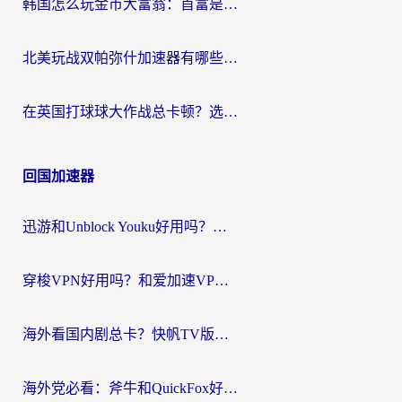
韩国怎么玩金币大富翁：首富是谁？海外党国服游戏加速全攻略
北美玩战双帕弥什加速器有哪些？海外党亲测好用的国服加速指南
在英国打球球大作战总卡顿？选对加速器让你告别延迟（附实测攻略）
回国加速器
迅游和Unblock Youku好用吗？海外党亲测：3个维度教你选对回国加速器
穿梭VPN好用吗？和爱加速VPN对比哪个回国效果更好？海外党必看的实用指南
海外看国内剧总卡？快帆TV版VPN好用吗？和海牛VPN对比哪个回国效果更好？
海外党必看：斧牛和QuickFox好用吗？3步选对回国加速器，无缝刷国内剧玩游戏