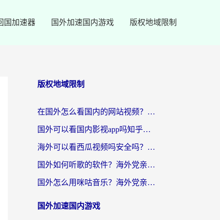
回国加速器
国外加速国内游戏
版权地域限制
版权地域限制
在国外怎么看国内的网站视频？别再踩坑！选对加速器秒回国内冲浪
国外可以看国内影视app吗知乎？留学生亲测有效的回国加速方案
海外可以看西瓜视频吗安全吗？留学生亲测：3步解决回国追剧难题，附靠谱加速器推荐
国外如何听歌的软件？海外党亲测有效的回国加速器指南
国外怎么用咪咕音乐？海外党亲测有效的听歌自由指南
国外加速国内游戏