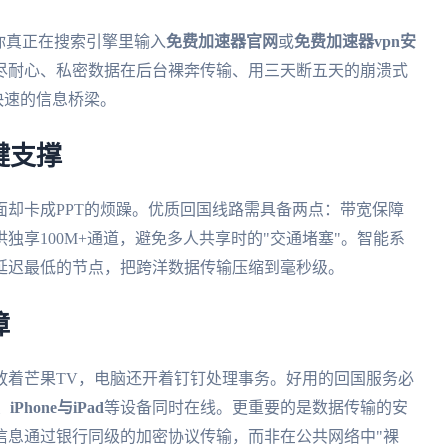
你真正在搜索引擎里输入
免费加速器官网
或
免费加速器vpn安
尽耐心、私密数据在后台裸奔传输、用三天断五天的崩溃式
快速的信息桥梁。
键支撑
面却卡成PPT的烦躁。优质回国线路需具备两点：带宽保障
独享100M+通道，避免多人共享时的"交通堵塞"。智能系
延迟最低的节点，把跨洋数据传输压缩到毫秒级。
障
放着芒果TV，电脑还开着钉钉处理事务。好用的回国服务必
Phone与iPad
等设备同时在线。更重要的是数据传输的安
信息通过银行同级的加密协议传输，而非在公共网络中"裸