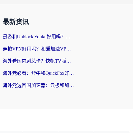
最新资讯
迅游和Unblock Youku好用吗？海外党亲测：3个维度教你选对回国加速器
穿梭VPN好用吗？和爱加速VPN对比哪个回国效果更好？海外党必看的实用指南
海外看国内剧总卡？快帆TV版VPN好用吗？和海牛VPN对比哪个回国效果更好？
海外党必看：斧牛和QuickFox好用吗？3步选对回国加速器，无缝刷国内剧玩游戏
海外党选回国加速器：云极和加速喵哪个好？附3款热门工具实测对比