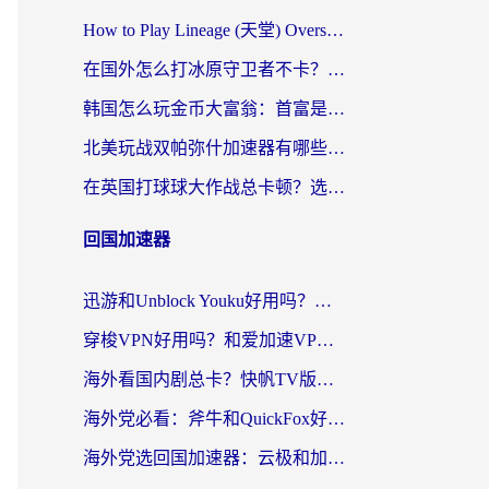
How to Play Lineage (天堂) Overseas? The Ultimate Guide to Choosing the Best Chinese Server Game Accelerator (在国外打天堂加速器)
在国外怎么打冰原守卫者不卡？留学生亲测的国服游戏加速指南
韩国怎么玩金币大富翁：首富是谁？海外党国服游戏加速全攻略
北美玩战双帕弥什加速器有哪些？海外党亲测好用的国服加速指南
在英国打球球大作战总卡顿？选对加速器让你告别延迟（附实测攻略）
回国加速器
迅游和Unblock Youku好用吗？海外党亲测：3个维度教你选对回国加速器
穿梭VPN好用吗？和爱加速VPN对比哪个回国效果更好？海外党必看的实用指南
海外看国内剧总卡？快帆TV版VPN好用吗？和海牛VPN对比哪个回国效果更好？
海外党必看：斧牛和QuickFox好用吗？3步选对回国加速器，无缝刷国内剧玩游戏
海外党选回国加速器：云极和加速喵哪个好？附3款热门工具实测对比