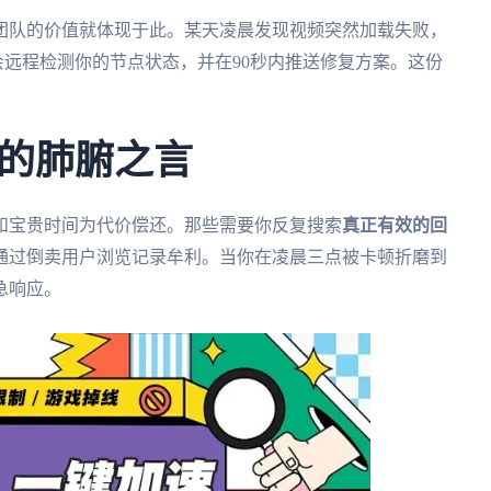
团队的价值就体现于此。某天凌晨发现视频突然加载失败，
会远程检测你的节点状态，并在90秒内推送修复方案。这份
的肺腑之言
和宝贵时间为代价偿还。那些需要你反复搜索
真正有效的回
通过倒卖用户浏览记录牟利。当你在凌晨三点被卡顿折磨到
急响应。