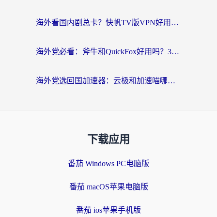
海外看国内剧总卡？快帆TV版VPN好用吗？和海牛VPN对比哪个回国效果更好？
海外党必看：斧牛和QuickFox好用吗？3步选对回国加速器，无缝刷国内剧玩游戏
海外党选回国加速器：云极和加速喵哪个好？附3款热门工具实测对比
下载应用
番茄 Windows PC电脑版
番茄 macOS苹果电脑版
番茄 ios苹果手机版