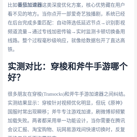
比如
番茄加速器
这类深度优化方案，核心优势藏在用户
看不见的地方。当你点开一部爱奇艺独播剧，系统已经
在后台完成多重匹配：自动筛选低延迟节点→识别影视
频道流量→通过专线加密传输→实时监测卡顿切换备用
线路。整个过程毫秒级响应，就像给数据包开了直达高
铁。
实测对比：穿梭和斧牛手游哪个
好？
很多朋友在穿梭(Transocks)和斧牛手游加速器之间纠结。
实测结果显示：穿梭针对视频优化明显，但玩《原神》
国服时常出现瞬移；斧牛专注游戏加速，刷微博却频繁
加载失败。两者都采用单一功能设计，当你需要在腾讯
会议汇报、淘宝购物、玩网易游戏间快速切换时，反复