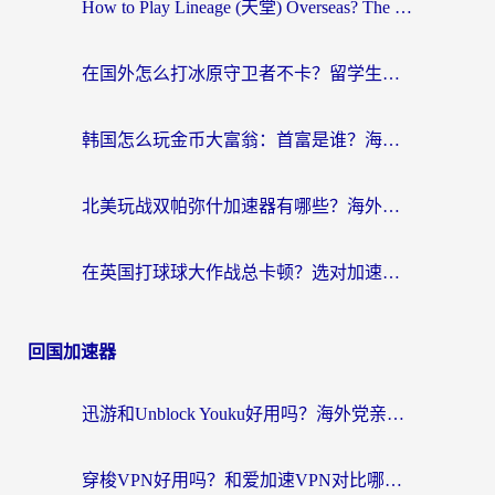
How to Play Lineage (天堂) Overseas? The Ultimate Guide to Choosing the Best Chinese Server Game Accelerator (在国外打天堂加速器)
在国外怎么打冰原守卫者不卡？留学生亲测的国服游戏加速指南
韩国怎么玩金币大富翁：首富是谁？海外党国服游戏加速全攻略
北美玩战双帕弥什加速器有哪些？海外党亲测好用的国服加速指南
在英国打球球大作战总卡顿？选对加速器让你告别延迟（附实测攻略）
回国加速器
迅游和Unblock Youku好用吗？海外党亲测：3个维度教你选对回国加速器
穿梭VPN好用吗？和爱加速VPN对比哪个回国效果更好？海外党必看的实用指南