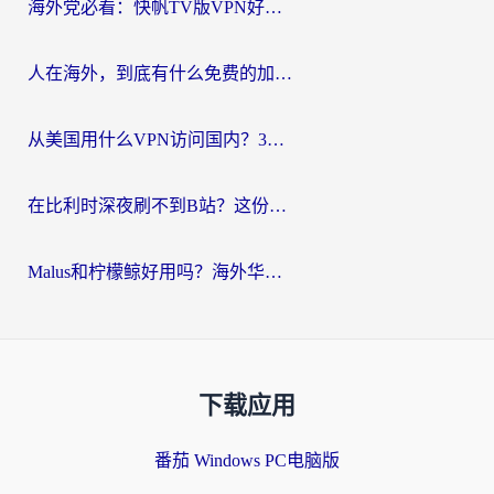
海外党必看：快帆TV版VPN好用吗？和Easyback VPN对比哪个回国效果更好？附2026真实测评
人在海外，到底有什么免费的加速器能让我安心追剧打游戏？
从美国用什么VPN访问国内？3年海外党亲测：选对工具才能无缝刷B站、看腾讯视频
在比利时深夜刷不到B站？这份回国加速器避坑指南请收好
Malus和柠檬鲸好用吗？海外华人亲测：回国加速器怎么选才不踩坑？
下载应用
番茄 Windows PC电脑版