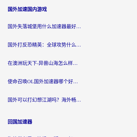
国外加速国内游戏
国外失落城堡用什么加速器最好？一份来自老玩家的真实指南
国外打反恐精英：全球攻势什么加速器好用？2026海外玩家国服游戏加速终极指南
在澳洲玩天下-异兽山海怎么样才能不卡？一份给南半球玩家的自救指南
使命召唤OL国外加速器哪个好用？海外玩家亲测的国服游戏加速终极指南
国外可以打幻想江湖吗？海外畅玩国服游戏的终极指南
回国加速器