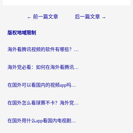
文
←
前一篇文章
后一篇文章
→
章
版权地域限制
导
航
海外看腾讯视频的软件有哪些？2026实测有效，留学生都在用的回国加速器指南
海外党必看：如何在海外看腾讯体育？解决赛事直播地区限制的终极指南
在国外可以看国内的视频app吗知乎？海外党亲测有效的追剧加速方案
在国外怎么看球赛不卡？海外党专属体育直播自由指南
在国外用什么app看国内电视剧？3步解决版权限制+卡顿难题