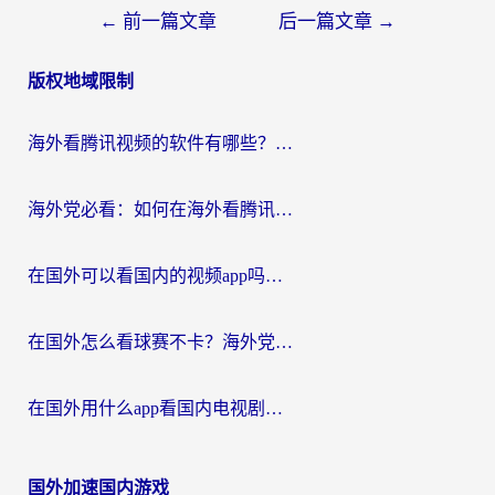
文
←
前一篇文章
后一篇文章
→
章
版权地域限制
导
航
海外看腾讯视频的软件有哪些？2026实测有效，留学生都在用的回国加速器指南
海外党必看：如何在海外看腾讯体育？解决赛事直播地区限制的终极指南
在国外可以看国内的视频app吗知乎？海外党亲测有效的追剧加速方案
在国外怎么看球赛不卡？海外党专属体育直播自由指南
在国外用什么app看国内电视剧？3步解决版权限制+卡顿难题
国外加速国内游戏