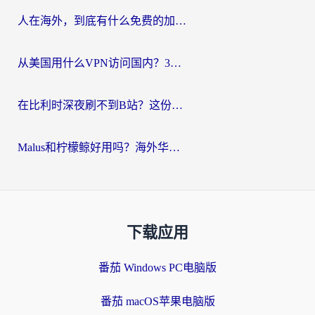
人在海外，到底有什么免费的加速器能让我安心追剧打游戏？
从美国用什么VPN访问国内？3年海外党亲测：选对工具才能无缝刷B站、看腾讯视频
在比利时深夜刷不到B站？这份回国加速器避坑指南请收好
Malus和柠檬鲸好用吗？海外华人亲测：回国加速器怎么选才不踩坑？
下载应用
番茄 Windows PC电脑版
番茄 macOS苹果电脑版