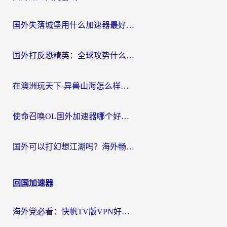
国外失落城堡用什么加速器最好？一份来自老玩家的真实指南
国外打反恐精英：全球攻势什么加速器好用？2026海外玩家国服游戏加速终极指南
在澳洲玩天下-异兽山海怎么样才能不卡？一份给南半球玩家的自救指南
使命召唤OL国外加速器哪个好用？海外玩家亲测的国服游戏加速终极指南
国外可以打幻想江湖吗？海外畅玩国服游戏的终极指南
回国加速器
海外党必看：快帆TV版VPN好用吗？和Easyback VPN对比哪个回国效果更好？附2026真实测评