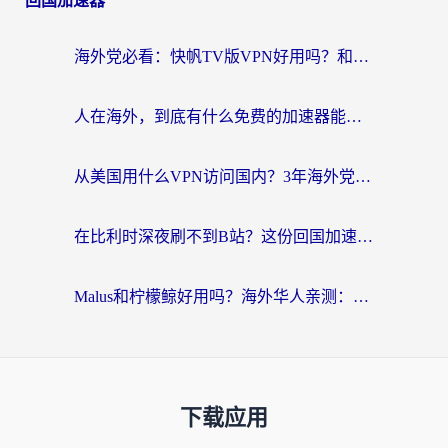
回国加速器
海外党必看：快帆TV版VPN好用吗？和Easyback VPN对比哪个回国效果更好？附2026真实测评
人在海外，到底有什么免费的加速器能让我安心追剧打游戏？
从美国用什么VPN访问国内？3年海外党亲测：选对工具才能无缝刷B站、看腾讯视频
在比利时深夜刷不到B站？这份回国加速器避坑指南请收好
Malus和柠檬鲸好用吗？海外华人亲测：回国加速器怎么选才不踩坑？
下载应用