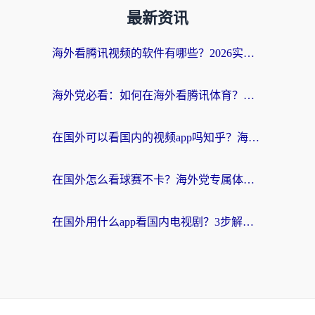
最新资讯
海外看腾讯视频的软件有哪些？2026实测有效，留学生都在用的回国加速器指南
海外党必看：如何在海外看腾讯体育？解决赛事直播地区限制的终极指南
在国外可以看国内的视频app吗知乎？海外党亲测有效的追剧加速方案
在国外怎么看球赛不卡？海外党专属体育直播自由指南
在国外用什么app看国内电视剧？3步解决版权限制+卡顿难题