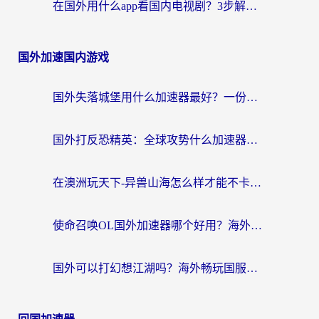
在国外用什么app看国内电视剧？3步解决版权限制+卡顿难题
国外加速国内游戏
国外失落城堡用什么加速器最好？一份来自老玩家的真实指南
国外打反恐精英：全球攻势什么加速器好用？2026海外玩家国服游戏加速终极指南
在澳洲玩天下-异兽山海怎么样才能不卡？一份给南半球玩家的自救指南
使命召唤OL国外加速器哪个好用？海外玩家亲测的国服游戏加速终极指南
国外可以打幻想江湖吗？海外畅玩国服游戏的终极指南