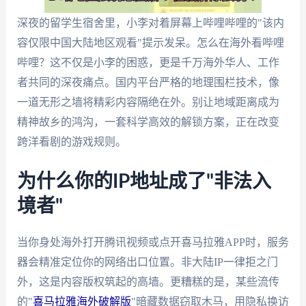
深夜的留学生宿舍里，小李对着屏幕上哔哩哔哩的"该内
容仅限中国大陆地区观看"提示发呆。怎么在海外看哔哩
哔哩？这不仅是小李的困惑，更是千万海外华人、工作
者共同的深夜痛点。国内平台严格的地理围栏技术，像
一道无形之墙将精彩内容隔绝在外。别让地域距离成为
精神故乡的鸿沟，一套科学高效的解锁方案，正在改变
跨洋看剧的游戏规则。
为什么你的IP地址成了"非法入
境者"
当你身处海外打开腾讯视频或点开喜马拉雅APP时，服务
器会精准定位你的网络出口位置。非大陆IP一律拒之门
外，这是内容版权筑起的高墙。更糟糕的是，某些流传
的"
喜马拉雅海外破解版
"暗藏数据窃取木马，用隐私换访