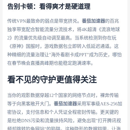
告别卡顿：看得爽才是硬道理
传统VPN最致命的弱点是带宽挤兑。
番茄加速器
的百兆
独享带宽配合智能流量分流技术，将4K超清《流浪地球
2》的流量优先级自动调至最高。当系统检测到你在玩
《原神》国服时，游戏数据包立即转入低延迟通道。这
种精细的流量治理让"海外看剧卡成PPT"成为历史，哪怕
在春节晚会直播高峰期也能稳定跑满速率。
看不见的守护更值得关注
当你的观影数据穿越12个国家的网络节点时，裸奔传输
等于向黑客敞开大门。
番茄加速器
采用军事级AES-256加
密协议，支付信息和个人凭证全程密封传输。更关键的
是杜绝DNS污染和流量挟持风险，避免出现"打开腾讯视
频却跳转钓鱼网站"的陷阱。这种隐形的数据铠甲，让海