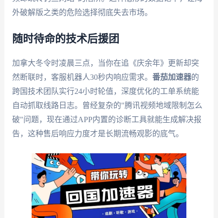
外破解版之类的危险选择彻底失去市场。
随时待命的技术后援团
加拿大冬令时凌晨三点，当你在追《庆余年》更新却突
然断联时，客服机器人30秒内响应需求。
番茄加速器
的
跨国技术团队实行24小时轮值，深度优化的工单系统能
自动抓取线路日志。曾经复杂的"腾讯视频地域限制怎么
破"问题，现在通过APP内置的诊断工具就能生成解决报
告，这种售后响应力度才是长期流畅观影的底气。