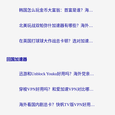
韩国怎么玩金币大富翁：首富是谁？海外党国服游戏加速全攻略
北美玩战双帕弥什加速器有哪些？海外党亲测好用的国服加速指南
在英国打球球大作战总卡顿？选对加速器让你告别延迟（附实测攻略）
回国加速器
迅游和Unblock Youku好用吗？海外党亲测：3个维度教你选对回国加速器
穿梭VPN好用吗？和爱加速VPN对比哪个回国效果更好？海外党必看的实用指南
海外看国内剧总卡？快帆TV版VPN好用吗？和海牛VPN对比哪个回国效果更好？