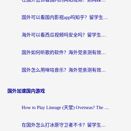
国外可以看国内影视app吗知乎？留学生亲测有效的回国加速方案
海外可以看西瓜视频吗安全吗？留学生亲测：3步解决回国追剧难题，附靠谱加速器推荐
国外如何听歌的软件？海外党亲测有效的回国加速器指南
国外怎么用咪咕音乐？海外党亲测有效的听歌自由指南
国外加速国内游戏
How to Play Lineage (天堂) Overseas? The Ultimate Guide to Choosing the Best Chinese Server Game Accelerator (在国外打天堂加速器)
在国外怎么打冰原守卫者不卡？留学生亲测的国服游戏加速指南