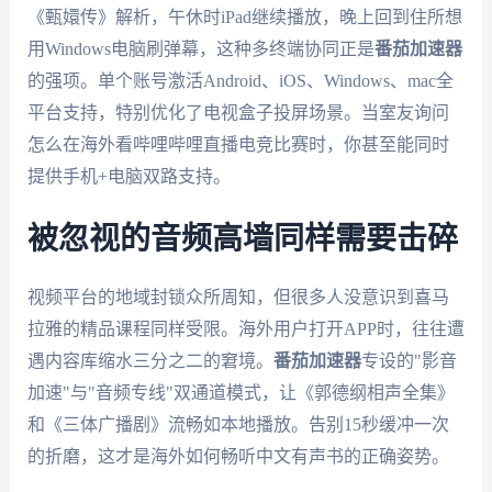
《甄嬛传》解析，午休时iPad继续播放，晚上回到住所想
用Windows电脑刷弹幕，这种多终端协同正是
番茄加速器
的强项。单个账号激活Android、iOS、Windows、mac全
平台支持，特别优化了电视盒子投屏场景。当室友询问
怎么在海外看哔哩哔哩直播电竞比赛时，你甚至能同时
提供手机+电脑双路支持。
被忽视的音频高墙同样需要击碎
视频平台的地域封锁众所周知，但很多人没意识到喜马
拉雅的精品课程同样受限。海外用户打开APP时，往往遭
遇内容库缩水三分之二的窘境。
番茄加速器
专设的"影音
加速"与"音频专线"双通道模式，让《郭德纲相声全集》
和《三体广播剧》流畅如本地播放。告别15秒缓冲一次
的折磨，这才是海外如何畅听中文有声书的正确姿势。