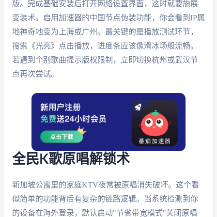
版。完成基础安装后打开网络设置界面，这时就要施展
变装术。启用加速器的中国节点伪装功能，你会看到IP属
地神奇地变为上海或广州。最关键的是播放测试环节，
搜索《光亮》点击播放，进度条应该像滑冰场般流畅。
若遇到个别歌曲提示版权限制，立即切换杭州或武汉节
点再次尝试。
全民K歌原唱解锁术
新加坡公寓里的家庭KTV夜常被原唱消失破坏。这个看
似简单的功能背后有复杂的链路逻辑。当系统检测到你
的设备在海外登录，默认启动"节省带宽模式"关闭原唱