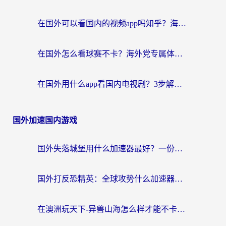
在国外可以看国内的视频app吗知乎？海外党亲测有效的追剧加速方案
在国外怎么看球赛不卡？海外党专属体育直播自由指南
在国外用什么app看国内电视剧？3步解决版权限制+卡顿难题
国外加速国内游戏
国外失落城堡用什么加速器最好？一份来自老玩家的真实指南
国外打反恐精英：全球攻势什么加速器好用？2026海外玩家国服游戏加速终极指南
在澳洲玩天下-异兽山海怎么样才能不卡？一份给南半球玩家的自救指南