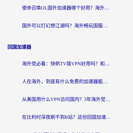
使命召唤OL国外加速器哪个好用？海外玩家亲测的国服游戏加速终极指南
国外可以打幻想江湖吗？海外畅玩国服游戏的终极指南
回国加速器
海外党必看：快帆TV版VPN好用吗？和Easyback VPN对比哪个回国效果更好？附2026真实测评
人在海外，到底有什么免费的加速器能让我安心追剧打游戏？
从美国用什么VPN访问国内？3年海外党亲测：选对工具才能无缝刷B站、看腾讯视频
在比利时深夜刷不到B站？这份回国加速器避坑指南请收好