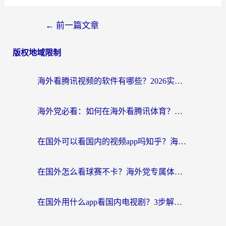
←
前一篇文章
版权地域限制
海外看腾讯视频的软件有哪些？2026实测有效，留学生都在用的回国加速器指南
海外党必看：如何在海外看腾讯体育？解决赛事直播地区限制的终极指南
在国外可以看国内的视频app吗知乎？海外党亲测有效的追剧加速方案
在国外怎么看球赛不卡？海外党专属体育直播自由指南
在国外用什么app看国内电视剧？3步解决版权限制+卡顿难题