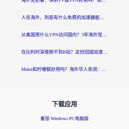
海外党必看：快帆TV版VPN好用吗？和Easyback VPN对比哪个回国效果更好？附2026真实测评
人在海外，到底有什么免费的加速器能让我安心追剧打游戏？
从美国用什么VPN访问国内？3年海外党亲测：选对工具才能无缝刷B站、看腾讯视频
在比利时深夜刷不到B站？这份回国加速器避坑指南请收好
Malus和柠檬鲸好用吗？海外华人亲测：回国加速器怎么选才不踩坑？
下载应用
番茄 Windows PC电脑版