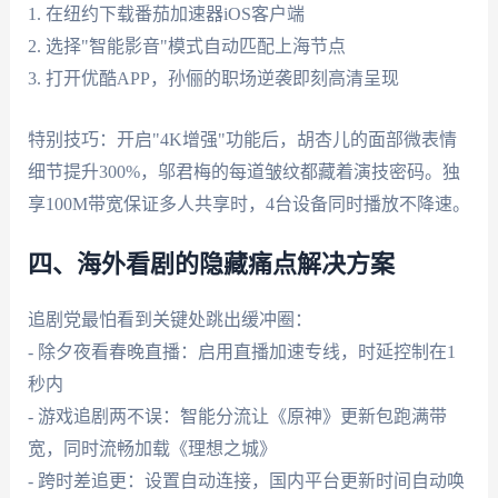
1. 在纽约下载番茄加速器iOS客户端
2. 选择"智能影音"模式自动匹配上海节点
3. 打开优酷APP，孙俪的职场逆袭即刻高清呈现
特别技巧：开启"4K增强"功能后，胡杏儿的面部微表情
细节提升300%，邬君梅的每道皱纹都藏着演技密码。独
享100M带宽保证多人共享时，4台设备同时播放不降速。
四、海外看剧的隐藏痛点解决方案
追剧党最怕看到关键处跳出缓冲圈：
- 除夕夜看春晚直播：启用直播加速专线，时延控制在1
秒内
- 游戏追剧两不误：智能分流让《原神》更新包跑满带
宽，同时流畅加载《理想之城》
- 跨时差追更：设置自动连接，国内平台更新时间自动唤