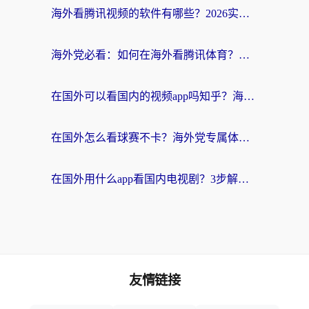
海外看腾讯视频的软件有哪些？2026实测有效，留学生都在用的回国加速器指南
海外党必看：如何在海外看腾讯体育？解决赛事直播地区限制的终极指南
在国外可以看国内的视频app吗知乎？海外党亲测有效的追剧加速方案
在国外怎么看球赛不卡？海外党专属体育直播自由指南
在国外用什么app看国内电视剧？3步解决版权限制+卡顿难题
友情链接