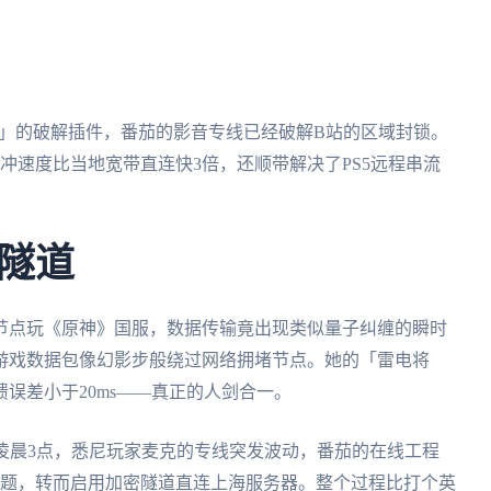
放」的破解插件，番茄的影音专线已经破解B站的区域封锁。
缓冲速度比当地宽带直连快3倍，还顺带解决了PS5远程串流
隧道
节点玩《原神》国服，数据传输竟出现类似量子纠缠的瞬时
让游戏数据包像幻影步般绕过网络拥堵节点。她的「雷电将
误差小于20ms——真正的人剑合一。
五凌晨3点，悉尼玩家麦克的专线突发波动，番茄的在线工程
染问题，转而启用加密隧道直连上海服务器。整个过程比打个英