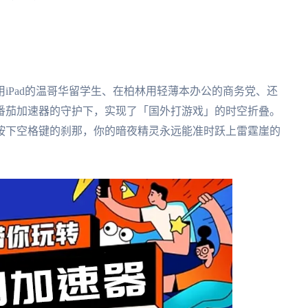
iPad的温哥华留学生、在柏林用轻薄本办公的商务党、还
番茄加速器的守护下，实现了「国外打游戏」的时空折叠。
按下空格键的刹那，你的暗夜精灵永远能准时跃上雷霆崖的