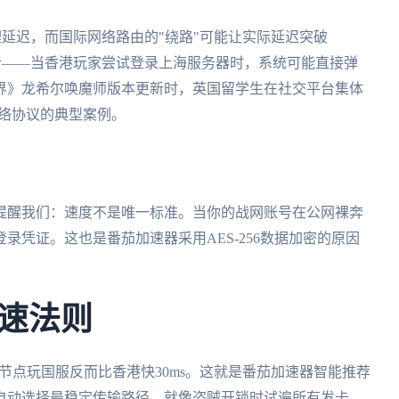
理延迟，而国际网络路由的"绕路"可能让实际延迟突破
设计——当香港玩家尝试登录上海服务器时，系统可能直接弹
界》龙希尔唤魔师版本更新时，英国留学生在社交平台集体
加网络协议的典型案例。
件提醒我们：速度不是唯一标准。当你的战网账号在公网裸奔
录凭证。这也是番茄加速器采用AES-256数据加密的原因
速法则
京节点玩国服反而比香港快30ms。这就是番茄加速器智能推荐
，自动选择最稳定传输路径。就像盗贼开锁时试遍所有发卡，