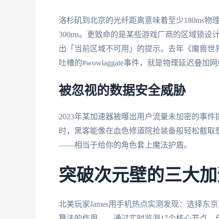
洛杉矶到北京的光纤距离意味着至少180ms物
300ms。更致命的是某些游戏厂商的区域锁
出「当前区域不可用」的提示。去年《魔兽世
吐槽的#wowlaggate事件，就是物理延迟叠
被忽视的数据安全威胁
2023年某加速器被曝出用户流量未加密的事
时，黑客能像在血色修道院抢装备般轻松截取登
——相当于给你的角色套上魔法护盾。
突破次元壁的三大加
北美玩家James用手机热点实测发现：选择东
算法的作用——通过实时监测17个核心节点