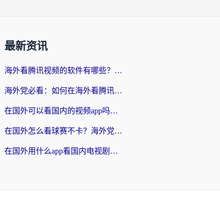
最新资讯
海外看腾讯视频的软件有哪些？2026实测有效，留学生都在用的回国加速器指南
海外党必看：如何在海外看腾讯体育？解决赛事直播地区限制的终极指南
在国外可以看国内的视频app吗知乎？海外党亲测有效的追剧加速方案
在国外怎么看球赛不卡？海外党专属体育直播自由指南
在国外用什么app看国内电视剧？3步解决版权限制+卡顿难题