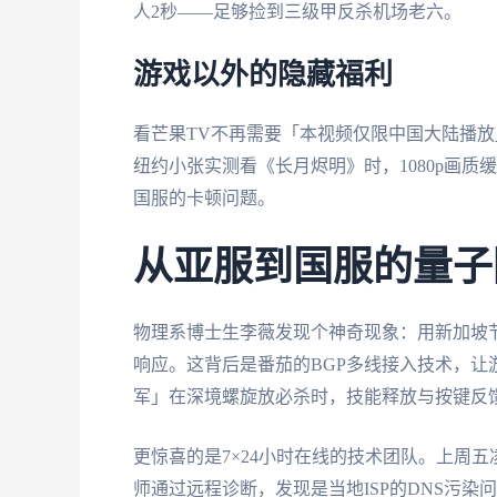
人2秒——足够捡到三级甲反杀机场老六。
游戏以外的隐藏福利
看芒果TV不再需要「本视频仅限中国大陆播
纽约小张实测看《长月烬明》时，1080p画质
国服的卡顿问题。
从亚服到国服的量子
物理系博士生李薇发现个神奇现象：用新加坡
响应。这背后是番茄的BGP多线接入技术，
军」在深境螺旋放必杀时，技能释放与按键反馈
更惊喜的是7×24小时在线的技术团队。上周
师通过远程诊断，发现是当地ISP的DNS污