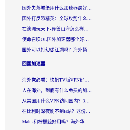
国外失落城堡用什么加速器最好？一份来自老玩家的真实指南
国外打反恐精英：全球攻势什么加速器好用？2026海外玩家国服游戏加速终极指南
在澳洲玩天下-异兽山海怎么样才能不卡？一份给南半球玩家的自救指南
使命召唤OL国外加速器哪个好用？海外玩家亲测的国服游戏加速终极指南
国外可以打幻想江湖吗？海外畅玩国服游戏的终极指南
回国加速器
海外党必看：快帆TV版VPN好用吗？和Easyback VPN对比哪个回国效果更好？附2026真实测评
人在海外，到底有什么免费的加速器能让我安心追剧打游戏？
从美国用什么VPN访问国内？3年海外党亲测：选对工具才能无缝刷B站、看腾讯视频
在比利时深夜刷不到B站？这份回国加速器避坑指南请收好
Malus和柠檬鲸好用吗？海外华人亲测：回国加速器怎么选才不踩坑？