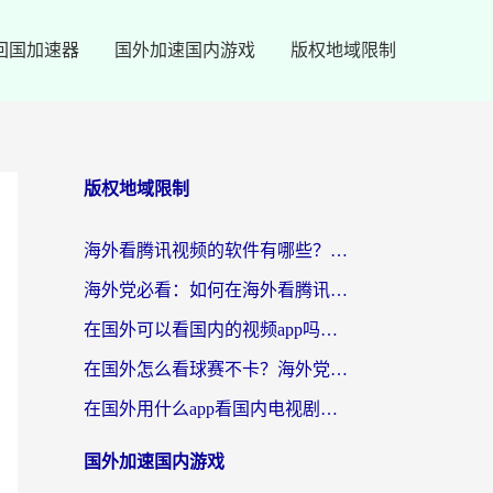
回国加速器
国外加速国内游戏
版权地域限制
版权地域限制
海外看腾讯视频的软件有哪些？2026实测有效，留学生都在用的回国加速器指南
海外党必看：如何在海外看腾讯体育？解决赛事直播地区限制的终极指南
在国外可以看国内的视频app吗知乎？海外党亲测有效的追剧加速方案
在国外怎么看球赛不卡？海外党专属体育直播自由指南
在国外用什么app看国内电视剧？3步解决版权限制+卡顿难题
国外加速国内游戏