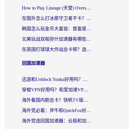
How to Play Lineage (天堂) Overseas? The Ultimate Guide to Choosing the Best Chinese Server Game Accelerator (在国外打天堂加速器)
在国外怎么打冰原守卫者不卡？留学生亲测的国服游戏加速指南
韩国怎么玩金币大富翁：首富是谁？海外党国服游戏加速全攻略
北美玩战双帕弥什加速器有哪些？海外党亲测好用的国服加速指南
在英国打球球大作战总卡顿？选对加速器让你告别延迟（附实测攻略）
回国加速器
迅游和Unblock Youku好用吗？海外党亲测：3个维度教你选对回国加速器
穿梭VPN好用吗？和爱加速VPN对比哪个回国效果更好？海外党必看的实用指南
海外看国内剧总卡？快帆TV版VPN好用吗？和海牛VPN对比哪个回国效果更好？
海外党必看：斧牛和QuickFox好用吗？3步选对回国加速器，无缝刷国内剧玩游戏
海外党选回国加速器：云极和加速喵哪个好？附3款热门工具实测对比