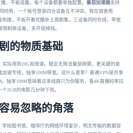
直播，平板追番，每个设备都要单独配置。
番茄加速器
支持
人多端设备同时用，一个账号登录四台设备互不冲突。我在宿舍用
刷微博看热搜，平板开着优酷补上周剧集。三设备同时在线，带宽
常限制单设备，多开就掉线。
剧的物质基础
实际用到20G就限速。稳定无限流量是刚需。更关键的是
加速专线，独享100M带宽。这什么意思？普通VPN是共享
M。独享100M意味着这条线路只为你服务，看4K直播码率拉
，一个2GB的电影几分钟下完。
容易忽略的角落
估。学校图书馆、咖啡厅的网络环境复杂，明文传输的数据容