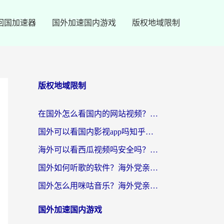
回国加速器
国外加速国内游戏
版权地域限制
版权地域限制
在国外怎么看国内的网站视频？别再踩坑！选对加速器秒回国内冲浪
国外可以看国内影视app吗知乎？留学生亲测有效的回国加速方案
海外可以看西瓜视频吗安全吗？留学生亲测：3步解决回国追剧难题，附靠谱加速器推荐
国外如何听歌的软件？海外党亲测有效的回国加速器指南
国外怎么用咪咕音乐？海外党亲测有效的听歌自由指南
国外加速国内游戏