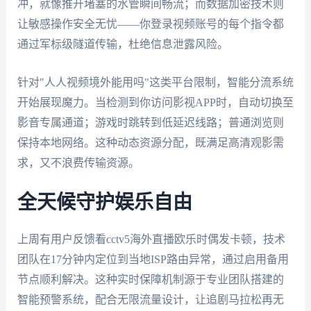
冲，就像推开堵塞的水管瞬间畅流；而数据加密技术则
让敏感操作安全无忧——你登录视频账号的每个指令都
通过军标级隧道传输，杜绝信息泄露风险。
针对"人人视频境外能用吗"这类平台限制，智能分流系统
开始展现魔力。当检测到你访问影视APP时，自动切换至
影音专属通道；游戏时跳转到低延迟线路；普通浏览则
保持本地网络。这种动态资源分配，既满足高清观影需
求，又不浪费传输资源。
全天候守护娱乐自由
上周有用户反馈看cctv5海外直播欧乐时偶发卡顿，技术
团队在17分钟内定位到当地ISP路由异常，通过启用备用
节点顺利解决。这种实时保障机制源于专业团队搭建的
智能预警系统，配合无限流量设计，让追剧马拉松再无