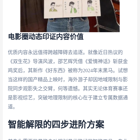
电影圈动态印证内容价值
优质内容永远值得跨越障碍去追逐。就像近日热议的
《双生花》导演风波，邵艺辉凭借《爱情神话》斩获金
鸡奖后，其新作《好东西》被称为2024年末黑马。试想
当这样的国产精品上映时，海外游子却因地域限制与影
院同步观影失之交臂，何等遗憾。其实无论体育赛事还
是影视综艺，突破地理限制的核心在于建立专属数据通
道。
智能解限的四步进阶方案