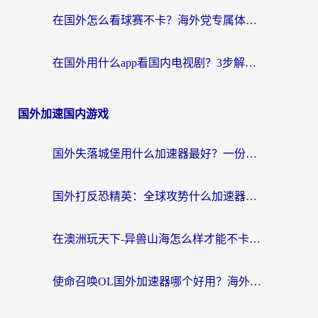
在国外怎么看球赛不卡？海外党专属体育直播自由指南
在国外用什么app看国内电视剧？3步解决版权限制+卡顿难题
国外加速国内游戏
国外失落城堡用什么加速器最好？一份来自老玩家的真实指南
国外打反恐精英：全球攻势什么加速器好用？2026海外玩家国服游戏加速终极指南
在澳洲玩天下-异兽山海怎么样才能不卡？一份给南半球玩家的自救指南
使命召唤OL国外加速器哪个好用？海外玩家亲测的国服游戏加速终极指南