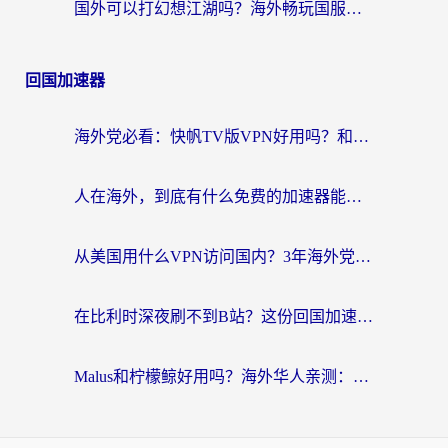
国外可以打幻想江湖吗？海外畅玩国服游戏的终极指南
回国加速器
海外党必看：快帆TV版VPN好用吗？和Easyback VPN对比哪个回国效果更好？附2026真实测评
人在海外，到底有什么免费的加速器能让我安心追剧打游戏？
从美国用什么VPN访问国内？3年海外党亲测：选对工具才能无缝刷B站、看腾讯视频
在比利时深夜刷不到B站？这份回国加速器避坑指南请收好
Malus和柠檬鲸好用吗？海外华人亲测：回国加速器怎么选才不踩坑？