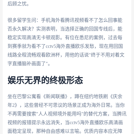
后顾之忧。
很多留学生问：手机海外看腾讯视频看不了怎么回事能
否永久解决？实测表明，当选择正确的回国专线后，能
稳定实现高清无卡顿观影。有位在悉尼的案例，过去每
到赛季就为看不了cctv5海外直播欧乐发愁，现在用回国
线路全程流畅观看欧洲杯，用他的话说"终于不用对着文
字直播脑补画面了"。
娱乐无界的终极形态
坐在巴黎公寓看《新闻联播》，蹲在纽约地铁刷《庆余
年2》，这些曾经不可思议的场景正成为海外日常。当你
不再需要搜索"人人视频境外能用吗"的替代方案，当腾讯
视频的报错提示永远消失，当cctv5海外直播欧乐高清画
面稳定呈现，那种自由感难以言喻。优质内容本应无障