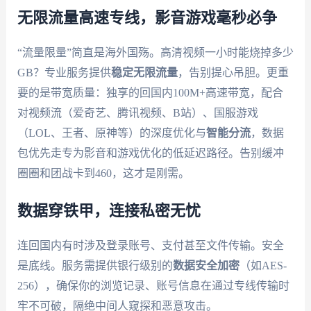
无限流量高速专线，影音游戏毫秒必争
“流量限量”简直是海外国殇。高清视频一小时能烧掉多少
GB？专业服务提供
稳定无限流量
，告别提心吊胆。更重
要的是带宽质量：独享的回国内100M+高速带宽，配合
对视频流（爱奇艺、腾讯视频、B站）、国服游戏
（LOL、王者、原神等）的深度优化与
智能分流
，数据
包优先走专为影音和游戏优化的低延迟路径。告别缓冲
圈圈和团战卡到460，这才是刚需。
数据穿铁甲，连接私密无忧
连回国内有时涉及登录账号、支付甚至文件传输。安全
是底线。服务需提供银行级别的
数据安全加密
（如AES-
256），确保你的浏览记录、账号信息在通过专线传输时
牢不可破，隔绝中间人窥探和恶意攻击。