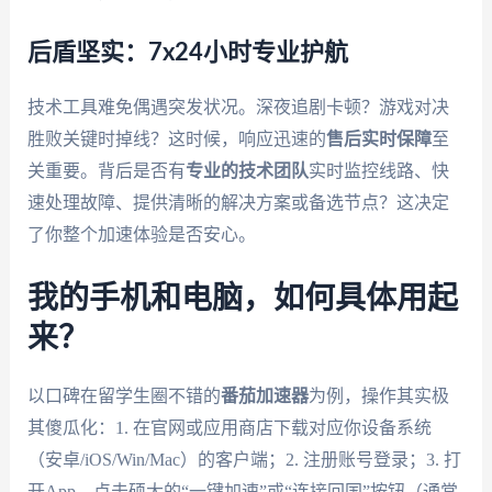
后盾坚实：7x24小时专业护航
技术工具难免偶遇突发状况。深夜追剧卡顿？游戏对决
胜败关键时掉线？这时候，响应迅速的
售后实时保障
至
关重要。背后是否有
专业的技术团队
实时监控线路、快
速处理故障、提供清晰的解决方案或备选节点？这决定
了你整个加速体验是否安心。
我的手机和电脑，如何具体用起
来？
以口碑在留学生圈不错的
番茄加速器
为例，操作其实极
其傻瓜化：1. 在官网或应用商店下载对应你设备系统
（安卓/iOS/Win/Mac）的客户端；2. 注册账号登录；3. 打
开App，点击硕大的“一键加速”或“连接回国”按钮（通常