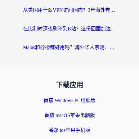
从美国用什么VPN访问国内？3年海外党亲测：选对工具才能无缝刷B站、看腾讯视频
在比利时深夜刷不到B站？这份回国加速器避坑指南请收好
Malus和柠檬鲸好用吗？海外华人亲测：回国加速器怎么选才不踩坑？
下载应用
番茄 Windows PC电脑版
番茄 macOS苹果电脑版
番茄 ios苹果手机版