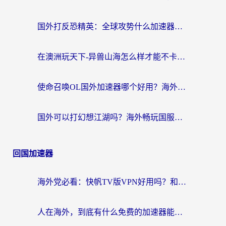
国外打反恐精英：全球攻势什么加速器好用？2026海外玩家国服游戏加速终极指南
在澳洲玩天下-异兽山海怎么样才能不卡？一份给南半球玩家的自救指南
使命召唤OL国外加速器哪个好用？海外玩家亲测的国服游戏加速终极指南
国外可以打幻想江湖吗？海外畅玩国服游戏的终极指南
回国加速器
海外党必看：快帆TV版VPN好用吗？和Easyback VPN对比哪个回国效果更好？附2026真实测评
人在海外，到底有什么免费的加速器能让我安心追剧打游戏？