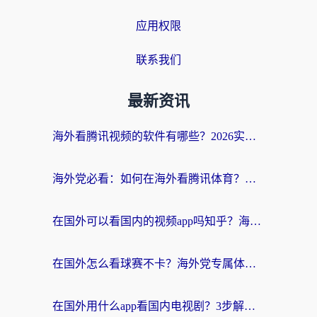
应用权限
联系我们
最新资讯
海外看腾讯视频的软件有哪些？2026实测有效，留学生都在用的回国加速器指南
海外党必看：如何在海外看腾讯体育？解决赛事直播地区限制的终极指南
在国外可以看国内的视频app吗知乎？海外党亲测有效的追剧加速方案
在国外怎么看球赛不卡？海外党专属体育直播自由指南
在国外用什么app看国内电视剧？3步解决版权限制+卡顿难题