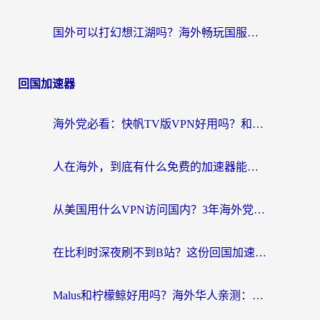
国外可以打幻想江湖吗？海外畅玩国服游戏的终极指南
回国加速器
海外党必看：快帆TV版VPN好用吗？和Easyback VPN对比哪个回国效果更好？附2026真实测评
人在海外，到底有什么免费的加速器能让我安心追剧打游戏？
从美国用什么VPN访问国内？3年海外党亲测：选对工具才能无缝刷B站、看腾讯视频
在比利时深夜刷不到B站？这份回国加速器避坑指南请收好
Malus和柠檬鲸好用吗？海外华人亲测：回国加速器怎么选才不踩坑？