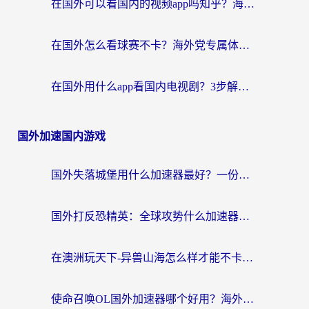
在国外可以看国内的视频app吗知乎？海外党亲测有效的追剧加速方案
在国外怎么看球赛不卡？海外党专属体育直播自由指南
在国外用什么app看国内电视剧？3步解决版权限制+卡顿难题
国外加速国内游戏
国外失落城堡用什么加速器最好？一份来自老玩家的真实指南
国外打反恐精英：全球攻势什么加速器好用？2026海外玩家国服游戏加速终极指南
在澳洲玩天下-异兽山海怎么样才能不卡？一份给南半球玩家的自救指南
使命召唤OL国外加速器哪个好用？海外玩家亲测的国服游戏加速终极指南