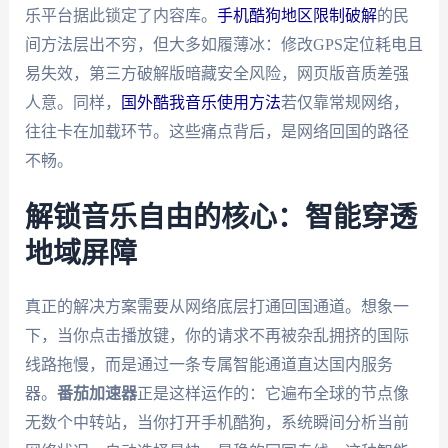
乐平台据此锁定了内容库。
手机酷狗地区限制破解
的民
间方法层出不穷，但大多如履薄冰：修改GPS定位耗电且
易失效，第三方破解版暗藏安全风险，网页版音质差强
人意。同样，
国外酷我音乐使用方法
若仅靠常规网络，
往往卡在加载环节。这些痛点背后，是网络回国的路径
不畅。
解锁音乐自由的核心：智能穿透
地域屏障
真正的解决方案需要从网络底层打通回国通道。想象一
下，当你点击播放键，你的请求不再被杂乱拥挤的国际
线路拖慢，而是通过一条专属智能通道直达国内服务
器。
番茄加速器
正是这样运作的：它遍布全球的节点像
无数个中转站，当你打开手机酷狗，系统瞬间分析当前