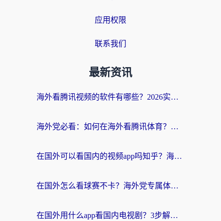
应用权限
联系我们
最新资讯
海外看腾讯视频的软件有哪些？2026实测有效，留学生都在用的回国加速器指南
海外党必看：如何在海外看腾讯体育？解决赛事直播地区限制的终极指南
在国外可以看国内的视频app吗知乎？海外党亲测有效的追剧加速方案
在国外怎么看球赛不卡？海外党专属体育直播自由指南
在国外用什么app看国内电视剧？3步解决版权限制+卡顿难题