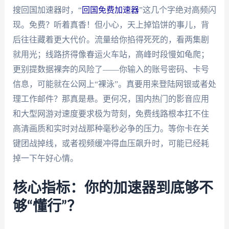
搜回国加速器时，“
回国免费加速器
”这几个字绝对高频闪
现。免费？听着真香！但小心，天上掉馅饼的事儿，背
后往往藏着更大代价。流量给你掐得死死的，看两集剧
就用光；线路挤得像春运火车站，高峰时段慢如龟爬；
更别提数据裸奔的风险了——你输入的账号密码、卡号
信息，可能就在公网上“裸泳”。真要用来登陆网银或者处
理工作邮件？那真是悬。更何况，国内热门的影音应用
和大型网游对速度要求极为苛刻，免费线路根本扛不住
高清画质和实时对战那种毫秒必争的压力。等你卡在关
键团战掉线，或者视频缓冲得血压飙升时，可能已经耗
掉一下午好心情。
核心指标：你的加速器到底够不
够“懂行”？