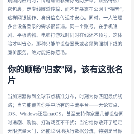
刷国内应用时，传输加密就是你的防护罩。数据得被严
密包裹，走专线隧道传输，而不是暴露在公网里“裸奔”，
这样网银操作、身份信息传递才安心。同时，一人管理
多台设备登录的需求很普遍。同一个账号，在手机追
剧、平板购物、电脑打游戏时同时在线还不顶号，这体
验才叫省心。那种只能单设备登录或者频繁强制下线的
廉价服务，绝对能把你惹毛。
你的顺畅“归家”网，该有这张名
片
当加速器做到全球节点精准分布，时刻为你匹配最优线
路；当它能覆盖你手中所有的主流平台——无论安卓、
iOS、Windows还是macOS，甚至支持你家里几部设备同
时追剧、购物、打游戏互不干扰；当它给你敞开了稳定
无限流量大门，还能聪明地执行数据分流，特别是当你