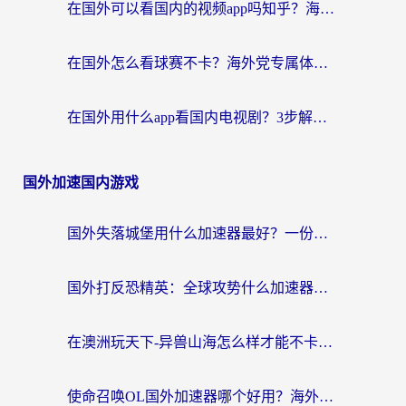
在国外可以看国内的视频app吗知乎？海外党亲测有效的追剧加速方案
在国外怎么看球赛不卡？海外党专属体育直播自由指南
在国外用什么app看国内电视剧？3步解决版权限制+卡顿难题
国外加速国内游戏
国外失落城堡用什么加速器最好？一份来自老玩家的真实指南
国外打反恐精英：全球攻势什么加速器好用？2026海外玩家国服游戏加速终极指南
在澳洲玩天下-异兽山海怎么样才能不卡？一份给南半球玩家的自救指南
使命召唤OL国外加速器哪个好用？海外玩家亲测的国服游戏加速终极指南