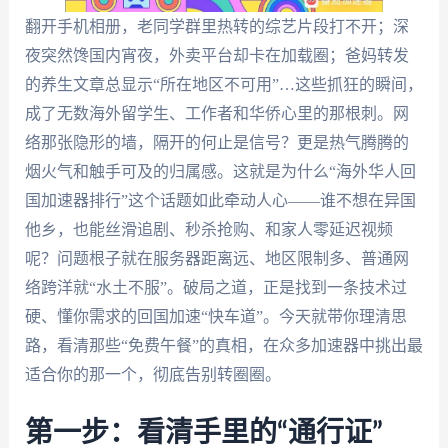
翻开手机相册，老同学群里热转的综艺片段打不开；深
夜突然馋国内宵夜，外卖平台却卡在加载圈；爸妈转发
的养生文章总显示“所在地区不可用”…这些抓狂的瞬间，
成了无数海外留学生、工作者和华侨心里的那根刺。网
络那张隐形的墙，隔开的何止是信号？更是热气腾腾的
烟火气和触手可及的归属感。这就是为什么“海外华人回
国加速器排行”这个话题如此牵动人心——谁不想在异国
他乡，也能丝滑追剧、秒杀抢购、和家人零延迟视频
呢？问题根子就在服务器距离远、地区限制多、普通网
络跨洋就“水土不服”。破局之道，正是找到一条技术过
硬、懂你需求的回国加速“快车道”。今天就带你理清思
路，看清那些“免费午餐”的真相，在众多加速器中挑出最
适合你的那一个，彻底告别转圈圈。
第一步：看清手里的“通行证”