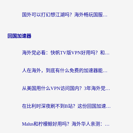
国外可以打幻想江湖吗？海外畅玩国服游戏的终极指南
回国加速器
海外党必看：快帆TV版VPN好用吗？和Easyback VPN对比哪个回国效果更好？附2026真实测评
人在海外，到底有什么免费的加速器能让我安心追剧打游戏？
从美国用什么VPN访问国内？3年海外党亲测：选对工具才能无缝刷B站、看腾讯视频
在比利时深夜刷不到B站？这份回国加速器避坑指南请收好
Malus和柠檬鲸好用吗？海外华人亲测：回国加速器怎么选才不踩坑？