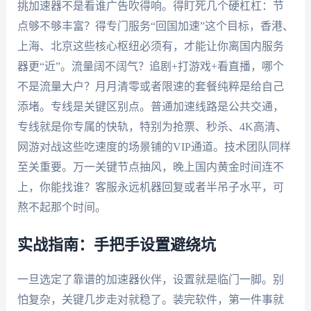
挑加速器不是看谁广告吹得响。得盯死几个硬杠杠：节
点够不够丰富？得专门服务“回国加速”这个目标，香港、
上海、北京这些核心枢纽必须有，才能让你离国内服务
器更“近”。流量阔不阔气？追剧+打游戏+看直播，哪个
不是流量大户？月月清零或者限速的套餐纯粹是给自己
添堵。专线是关键区别点。普通加速线路是公共交通，
专线就是你专属的快轨，特别为抢票、秒杀、4K高清、
网游对战这些吃速度的场景铺的VIP通道。技术团队同样
至关重要。万一关键节点抽风，晚上国内黄金时间连不
上，你能找谁？客服永远机器回复或者半吊子水平，可
熬不起那个时间。
实战指南：手把手设置避绕坑
一旦选定了靠谱的加速器伙伴，设置就是临门一脚。别
怕复杂，关键几步走对就稳了。装完软件，第一件事就