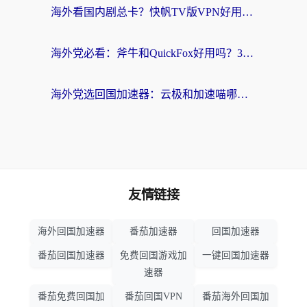
海外看国内剧总卡？快帆TV版VPN好用吗？和海牛VPN对比哪个回国效果更好？
海外党必看：斧牛和QuickFox好用吗？3步选对回国加速器，无缝刷国内剧玩游戏
海外党选回国加速器：云极和加速喵哪个好？附3款热门工具实测对比
友情链接
海外回国加速器
番茄加速器
回国加速器
番茄回国加速器
免费回国游戏加
一键回国加速器
速器
番茄免费回国加
番茄回国VPN
番茄海外回国加