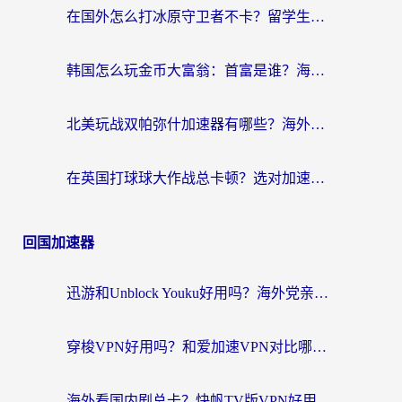
在国外怎么打冰原守卫者不卡？留学生亲测的国服游戏加速指南
韩国怎么玩金币大富翁：首富是谁？海外党国服游戏加速全攻略
北美玩战双帕弥什加速器有哪些？海外党亲测好用的国服加速指南
在英国打球球大作战总卡顿？选对加速器让你告别延迟（附实测攻略）
回国加速器
迅游和Unblock Youku好用吗？海外党亲测：3个维度教你选对回国加速器
穿梭VPN好用吗？和爱加速VPN对比哪个回国效果更好？海外党必看的实用指南
海外看国内剧总卡？快帆TV版VPN好用吗？和海牛VPN对比哪个回国效果更好？