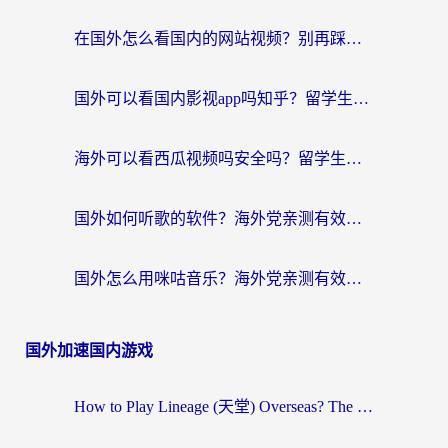
在国外怎么看国内的网站视频？别再踩坑！选对加速器秒回国内冲浪
国外可以看国内影视app吗知乎？留学生亲测有效的回国加速方案
海外可以看西瓜视频吗安全吗？留学生亲测：3步解决回国追剧难题，附靠谱加速器推荐
国外如何听歌的软件？海外党亲测有效的回国加速器指南
国外怎么用咪咕音乐？海外党亲测有效的听歌自由指南
国外加速国内游戏
How to Play Lineage (天堂) Overseas? The Ultimate Guide to Choosing the Best Chinese Server Game Accelerator (在国外打天堂加速器)