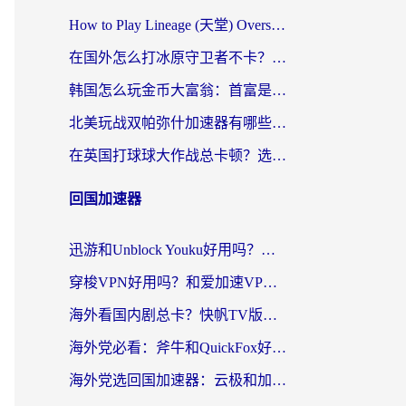
How to Play Lineage (天堂) Overseas? The Ultimate Guide to Choosing the Best Chinese Server Game Accelerator (在国外打天堂加速器)
在国外怎么打冰原守卫者不卡？留学生亲测的国服游戏加速指南
韩国怎么玩金币大富翁：首富是谁？海外党国服游戏加速全攻略
北美玩战双帕弥什加速器有哪些？海外党亲测好用的国服加速指南
在英国打球球大作战总卡顿？选对加速器让你告别延迟（附实测攻略）
回国加速器
迅游和Unblock Youku好用吗？海外党亲测：3个维度教你选对回国加速器
穿梭VPN好用吗？和爱加速VPN对比哪个回国效果更好？海外党必看的实用指南
海外看国内剧总卡？快帆TV版VPN好用吗？和海牛VPN对比哪个回国效果更好？
海外党必看：斧牛和QuickFox好用吗？3步选对回国加速器，无缝刷国内剧玩游戏
海外党选回国加速器：云极和加速喵哪个好？附3款热门工具实测对比