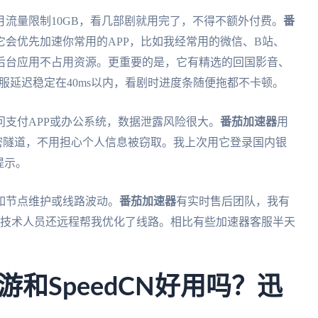
流量限制10GB，看几部剧就用完了，不得不额外付费。
番
会优先加速你常用的APP，比如我经常用的微信、B站、
后台应用不占用资源。更重要的是，它有精选的回国影音、
服延迟稳定在40ms以内，看剧时进度条随便拖都不卡顿。
支付APP或办公系统，数据泄露风险很大。
番茄加速器
用
过加密隧道，不用担心个人信息被窃取。我上次用它登录国内银
提示。
如节点维护或线路波动。
番茄加速器
有实时售后团队，我有
，技术人员还远程帮我优化了线路。相比有些加速器客服半天
和SpeedCN好用吗？迅