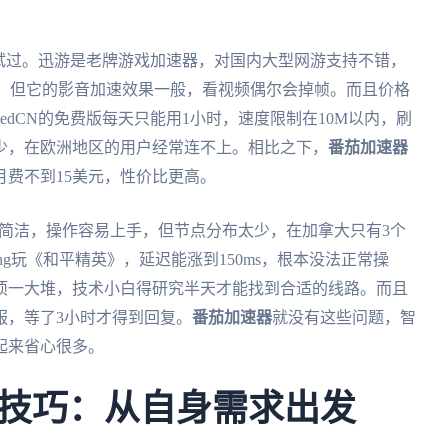
我都试过。迅游是老牌游戏加速器，对国内大型网游支持不错，
右，但它的影音加速效果一般，看视频偶尔会掉帧。而且价格
edCN的免费版每天只能用1小时，速度限制在10M以内，刷
少，在欧洲地区的用户经常连不上。相比之下，
番茄加速器
费不到15美元，性价比更高。
确实简洁，操作容易上手，但节点分布太少，在加拿大只有3个
ng玩《和平精英》，延迟能涨到150ms，根本没法正常操
项一大堆，技术小白得研究半天才能找到合适的线路。而且
服，等了3小时才得到回复。
番茄加速器
就没有这些问题，智
起来省心很多。
技巧：从自身需求出发