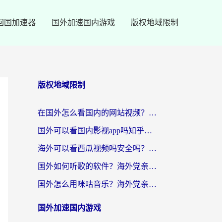
回国加速器
国外加速国内游戏
版权地域限制
版权地域限制
在国外怎么看国内的网站视频？别再踩坑！选对加速器秒回国内冲浪
国外可以看国内影视app吗知乎？留学生亲测有效的回国加速方案
海外可以看西瓜视频吗安全吗？留学生亲测：3步解决回国追剧难题，附靠谱加速器推荐
国外如何听歌的软件？海外党亲测有效的回国加速器指南
国外怎么用咪咕音乐？海外党亲测有效的听歌自由指南
国外加速国内游戏