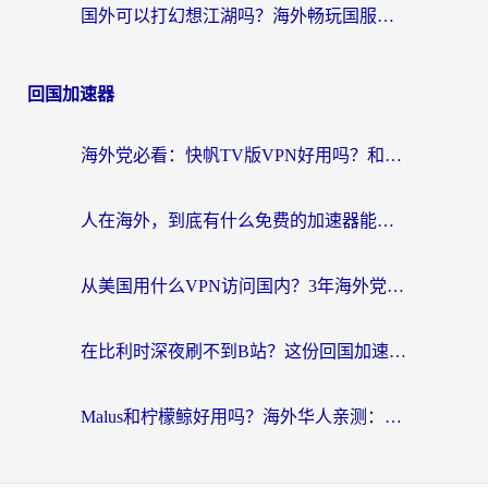
国外可以打幻想江湖吗？海外畅玩国服游戏的终极指南
回国加速器
海外党必看：快帆TV版VPN好用吗？和Easyback VPN对比哪个回国效果更好？附2026真实测评
人在海外，到底有什么免费的加速器能让我安心追剧打游戏？
从美国用什么VPN访问国内？3年海外党亲测：选对工具才能无缝刷B站、看腾讯视频
在比利时深夜刷不到B站？这份回国加速器避坑指南请收好
Malus和柠檬鲸好用吗？海外华人亲测：回国加速器怎么选才不踩坑？