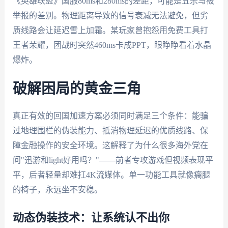
《英雄联盟》国服80ms和280ms的差距，可能是五杀与被
举报的差别。物理距离导致的信号衰减无法避免，但劣
质线路会让延迟雪上加霜。某玩家曾抱怨用免费工具打
王者荣耀，团战时突然460ms卡成PPT，眼睁睁看着水晶
爆炸。
破解困局的黄金三角
真正有效的回国加速方案必须同时满足三个条件：能骗
过地理围栏的伪装能力、抵消物理延迟的优质线路、保
障金融操作的安全环境。这解释了为什么很多海外党在
问"迅游和light好用吗？"——前者专攻游戏但视频表现平
平，后者轻量却难扛4K流媒体。单一功能工具就像瘸腿
的椅子，永远坐不安稳。
动态伪装技术：让系统认不出你