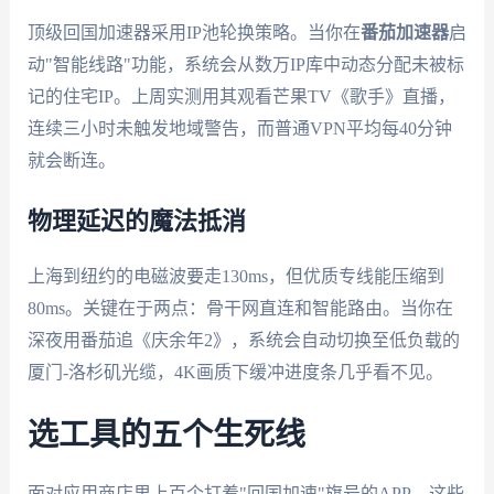
顶级回国加速器采用IP池轮换策略。当你在
番茄加速器
启
动"智能线路"功能，系统会从数万IP库中动态分配未被标
记的住宅IP。上周实测用其观看芒果TV《歌手》直播，
连续三小时未触发地域警告，而普通VPN平均每40分钟
就会断连。
物理延迟的魔法抵消
上海到纽约的电磁波要走130ms，但优质专线能压缩到
80ms。关键在于两点：骨干网直连和智能路由。当你在
深夜用番茄追《庆余年2》，系统会自动切换至低负载的
厦门-洛杉矶光缆，4K画质下缓冲进度条几乎看不见。
选工具的五个生死线
面对应用商店里上百个打着"回国加速"旗号的APP，这些