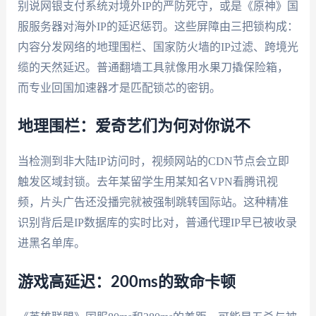
别说网银支付系统对境外IP的严防死守，或是《原神》国
服服务器对海外IP的延迟惩罚。这些屏障由三把锁构成：
内容分发网络的地理围栏、国家防火墙的IP过滤、跨境光
缆的天然延迟。普通翻墙工具就像用水果刀撬保险箱，
而专业回国加速器才是匹配锁芯的密钥。
地理围栏：爱奇艺们为何对你说不
当检测到非大陆IP访问时，视频网站的CDN节点会立即
触发区域封锁。去年某留学生用某知名VPN看腾讯视
频，片头广告还没播完就被强制跳转国际站。这种精准
识别背后是IP数据库的实时比对，普通代理IP早已被收录
进黑名单库。
游戏高延迟：200ms的致命卡顿