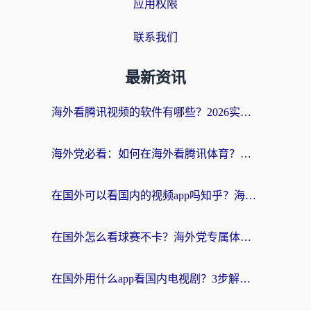
应用权限
联系我们
最新资讯
海外看腾讯视频的软件有哪些？2026实测有效，留学生都在用的回国加速器指南
海外党必看：如何在海外看腾讯体育？解决赛事直播地区限制的终极指南
在国外可以看国内的视频app吗知乎？海外党亲测有效的追剧加速方案
在国外怎么看球赛不卡？海外党专属体育直播自由指南
在国外用什么app看国内电视剧？3步解决版权限制+卡顿难题