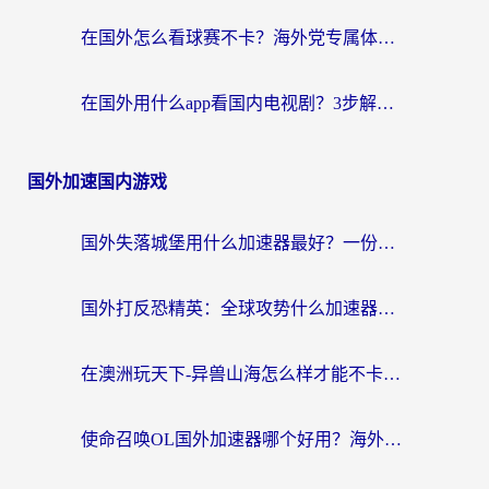
在国外怎么看球赛不卡？海外党专属体育直播自由指南
在国外用什么app看国内电视剧？3步解决版权限制+卡顿难题
国外加速国内游戏
国外失落城堡用什么加速器最好？一份来自老玩家的真实指南
国外打反恐精英：全球攻势什么加速器好用？2026海外玩家国服游戏加速终极指南
在澳洲玩天下-异兽山海怎么样才能不卡？一份给南半球玩家的自救指南
使命召唤OL国外加速器哪个好用？海外玩家亲测的国服游戏加速终极指南