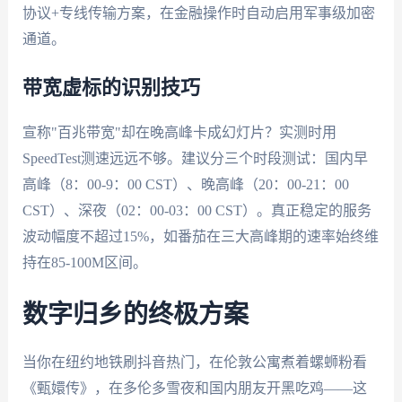
协议+专线传输方案，在金融操作时自动启用军事级加密
通道。
带宽虚标的识别技巧
宣称"百兆带宽"却在晚高峰卡成幻灯片？实测时用
SpeedTest测速远远不够。建议分三个时段测试：国内早
高峰（8：00-9：00 CST）、晚高峰（20：00-21：00
CST）、深夜（02：00-03：00 CST）。真正稳定的服务
波动幅度不超过15%，如番茄在三大高峰期的速率始终维
持在85-100M区间。
数字归乡的终极方案
当你在纽约地铁刷抖音热门，在伦敦公寓煮着螺蛳粉看
《甄嬛传》，在多伦多雪夜和国内朋友开黑吃鸡——这