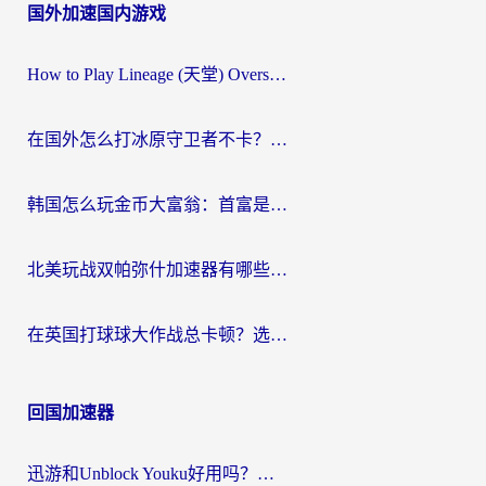
国外加速国内游戏
How to Play Lineage (天堂) Overseas? The Ultimate Guide to Choosing the Best Chinese Server Game Accelerator (在国外打天堂加速器)
在国外怎么打冰原守卫者不卡？留学生亲测的国服游戏加速指南
韩国怎么玩金币大富翁：首富是谁？海外党国服游戏加速全攻略
北美玩战双帕弥什加速器有哪些？海外党亲测好用的国服加速指南
在英国打球球大作战总卡顿？选对加速器让你告别延迟（附实测攻略）
回国加速器
迅游和Unblock Youku好用吗？海外党亲测：3个维度教你选对回国加速器