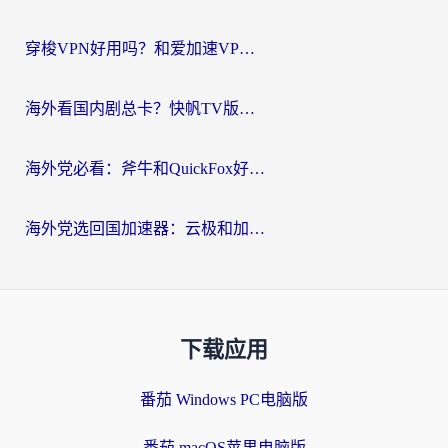
穿梭VPN好用吗？和爱加速VPN对比哪个回国效果更好？海外党必看的实用指南
海外看国内剧总卡？快帆TV版VPN好用吗？和海牛VPN对比哪个回国效果更好？
海外党必看：斧牛和QuickFox好用吗？3步选对回国加速器，无缝刷国内剧玩游戏
海外党选回国加速器：云极和加速喵哪个好？附3款热门工具实测对比
下载应用
番茄 Windows PC电脑版
番茄 macOS苹果电脑版