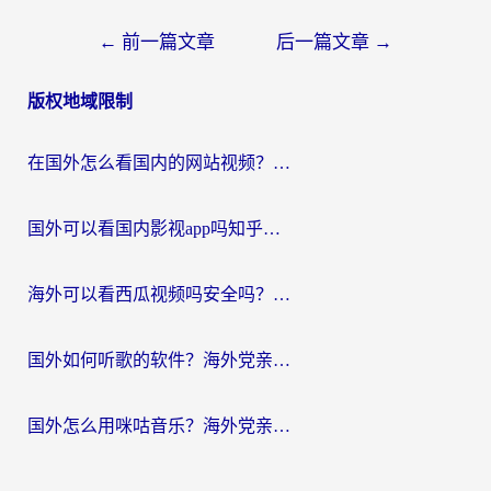
文
←
前一篇文章
后一篇文章
→
章
版权地域限制
导
航
在国外怎么看国内的网站视频？别再踩坑！选对加速器秒回国内冲浪
国外可以看国内影视app吗知乎？留学生亲测有效的回国加速方案
海外可以看西瓜视频吗安全吗？留学生亲测：3步解决回国追剧难题，附靠谱加速器推荐
国外如何听歌的软件？海外党亲测有效的回国加速器指南
国外怎么用咪咕音乐？海外党亲测有效的听歌自由指南